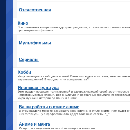
Отечественная
Кино
Все о новинках в мире киноиндустрии, рецензии, а также ваши отзывы и впеч
просмотренных фильмов
Мультфильмы
Сериалы
Хобби
Чему посвящаете свободное время? Вязанию снудов и митенок, мыловарению
вареньеварению? В чем достигли совершенства?
Японская культура
Этот раздел посвящен таинственной и завораживающей своей экзотичностью
неповторимостью Японии. Все о культуре и необычных событиях, происходящи
мира музыки и истории до манги и аниме
Ваши работы в стиле аниме
В этом разделе можете размещать свои рисунки в стиле аниме. Нам будет о
них взглянуть, ну а профессионалы дадут полезные советы. ^_^
Аниме и манга
Раздел, посвященный японской анимации и комиксам