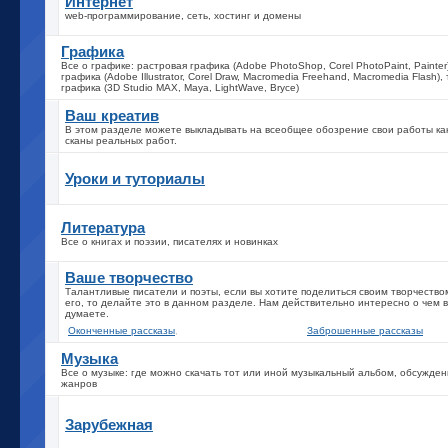
Интернет
web-программирование, сеть, хостинг и домены
Графика
Все о графике: растровая графика (Adobe PhotoShop, Corel PhotoPaint, Painter
графика (Adobe Illustrator, Corel Draw, Macromedia Freehand, Macromedia Flash)
графика (3D Studio MAX, Maya, LightWave, Bryce)
Ваш креатив
В этом разделе можете выкладывать на всеобщее обозрение свои работы как
сканы реальных работ.
Уроки и туториалы
Литература
Все о книгах и поэзии, писателях и новинках
Ваше творчество
Талантливые писатели и поэты, если вы хотите поделиться своим творчество
его, то делайте это в данном разделе. Нам действительно интересно о чем 
думаете.
Оконченные рассказы
,
Заброшенные рассказы
Музыка
Все о музыке: где можно скачать тот или иной музыкальный альбом, обсужден
жанров
Зарубежная