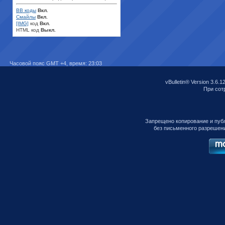
BB коды
Вкл.
Смайлы
Вкл.
[IMG]
код
Вкл.
HTML код
Выкл.
Часовой пояс GMT +4, время:
23:03
vBulletin® Version 3.6.1
При сотр
Запрещено копирование и пуб
без письменного разрешен