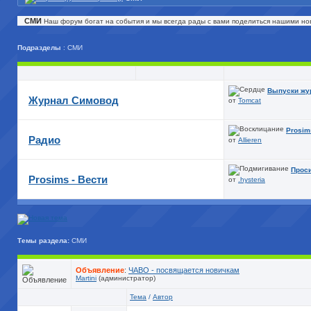
СМИ
Наш форум богат на события и мы всегда рады с вами поделиться нашими но
Подразделы
: СМИ
Выпуски жур
Журнал Симовод
от
Tomcat
Prosim
Радио
от
Allieren
Проси
Prosims - Вести
от
.hysteria
Темы раздела:
СМИ
Объявление
:
ЧАВО - посвящается новичкам
Martini
(администратор)
Тема
/
Автор