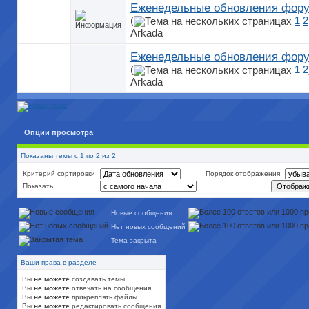
Еженедельные обновления фор
(
1
2
Arkada
Еженедельные обновления фору
(
1
2
Arkada
Опции просмотра
Показаны темы с 1 по 2 из 2
Критерий сортировки
Порядок отображения
Показать
Новые сообщения
Нет новых сообщений
Тема закрыта
Ваши права в разделе
Вы
не можете
создавать темы
Вы
не можете
отвечать на сообщения
Вы
не можете
прикреплять файлы
Вы
не можете
редактировать сообщения