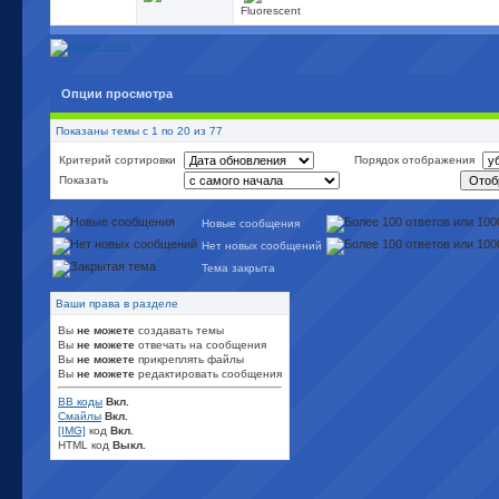
Fluorescent
Опции просмотра
Показаны темы с 1 по 20 из 77
Критерий сортировки
Порядок отображения
Показать
Новые сообщения
Нет новых сообщений
Тема закрыта
Ваши права в разделе
Вы
не можете
создавать темы
Вы
не можете
отвечать на сообщения
Вы
не можете
прикреплять файлы
Вы
не можете
редактировать сообщения
BB коды
Вкл.
Смайлы
Вкл.
[IMG]
код
Вкл.
HTML код
Выкл.