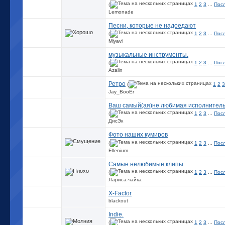
(
1
2
3
...
Пос
Lemonade
Песни, которые не надоедают
(
1
2
3
...
Пос
Miyavi
музыкальные инструменты.
(
1
2
3
...
Пос
Azalin
Ретро
(
1
2
3
Jay_BooEr
Ваш самый(ая)не любимая исполнитель
(
1
2
3
...
Пос
ДисЭк
Фото наших кумиров
(
1
2
3
...
Пос
Ellenium
Самые нелюбимые клипы
(
1
2
3
...
Пос
Лариса-чайка
X-Factor
blackout
Indie.
(
1
2
3
...
Пос