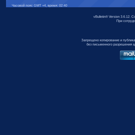
Часовой пояс GMT +4, время:
02:40
vBulletin® Version 3.6.12. C
При сотрудни
Запрещено копирование и публик
без письменного разрешения а