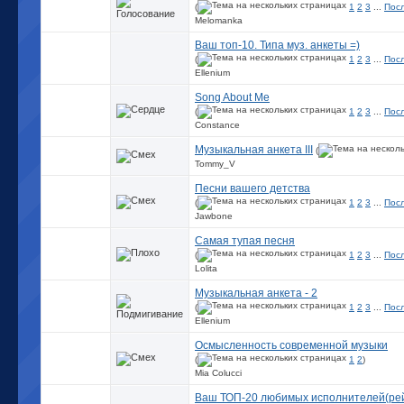
(
1
2
3
...
Пос
Melomanka
Ваш топ-10. Типа муз. анкеты =)
(
1
2
3
...
Пос
Ellenium
Song About Me
(
1
2
3
...
Пос
Constance
Музыкальная анкета III
(
Tommy_V
Песни вашего детства
(
1
2
3
...
Пос
Jawbone
Самая тупая песня
(
1
2
3
...
Пос
Lolita
Музыкальная анкета - 2
(
1
2
3
...
Пос
Ellenium
Осмысленность современной музыки
(
1
2
)
Mia Colucci
Ваш ТОП-20 любимых исполнителей(рей