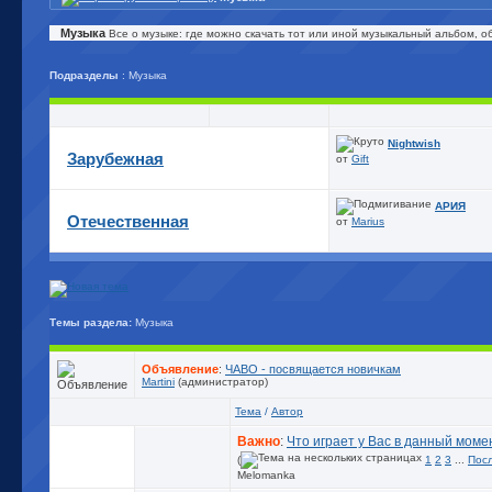
Музыка
Все о музыке: где можно скачать тот или иной музыкальный альбом, 
Подразделы
: Музыка
Nightwish
Зарубежная
от
Gift
АРИЯ
Отечественная
от
Marius
Темы раздела:
Музыка
Объявление
:
ЧАВО - посвящается новичкам
Martini
(администратор)
Тема
/
Автор
Важно
:
Что играет у Вас в данный моме
(
1
2
3
...
Пос
Melomanka