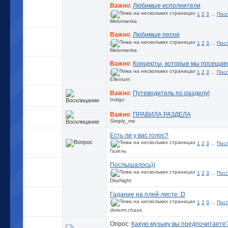
Важно
:
Любимые исполнители
(
1
2
3
...
Пос
Melomanka
Важно
:
Любимые песни
(
1
2
3
...
Пос
Melomanka
Важно
:
Концерты, которые мы посещае
(
1
2
3
...
Пос
Ellenium
Важно
:
Путеводитель по разделу!
Indigo
Важно
:
ПРАВИЛА РАЗДЕЛА
Simply_me
Есть ли у вас голос?
(
1
2
3
...
Пос
Газель
Послышалось))
(
1
2
3
...
Пос
DitaNight
Гадание на плей-листе :D
(
1
2
3
...
Пос
determ.chaos
Опрос:
Какую музыку вы предпочитаете