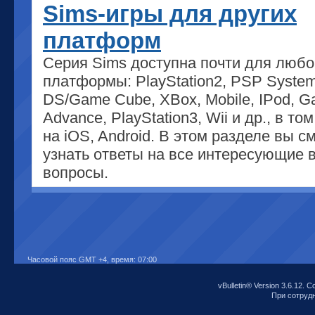
Sims-игры для других
платформ
Серия Sims доступна почти для любо
платформы: PlayStation2, PSP System
DS/Game Cube, XBox, Mobile, IPod, 
Advance, PlayStation3, Wii и др., в то
на iOS, Android. В этом разделе вы с
узнать ответы на все интересующие 
вопросы.
Часовой пояс GMT +4, время:
07:00
vBulletin® Version 3.6.12. C
При сотрудни