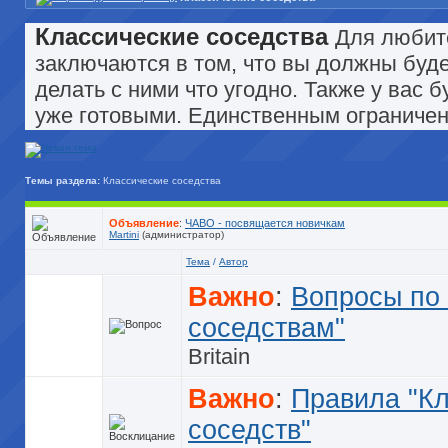
Классические соседства
Для любите
заключаются в том, что вы должны буд
делать с ними что угодно. Также у вас 
уже готовыми. Единственным ограничени
Темы раздела:
Классические соседства
Объявление
:
ЧАВО - посвящается новичкам
Martini
(администратор)
Тема
/
Автор
Важно
:
Вопросы по
соседствам"
Britain
Важно
:
Правила "К
соседств"