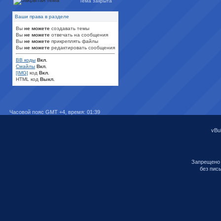
Тема закрыта
Ваши права в разделе
Вы
не можете
создавать темы
Вы
не можете
отвечать на сообщения
Вы
не можете
прикреплять файлы
Вы
не можете
редактировать сообщения
BB коды
Вкл.
Смайлы
Вкл.
[IMG]
код
Вкл.
HTML код
Выкл.
Часовой пояс GMT +4, время:
01:39
vBul
Запрещено 
без пис