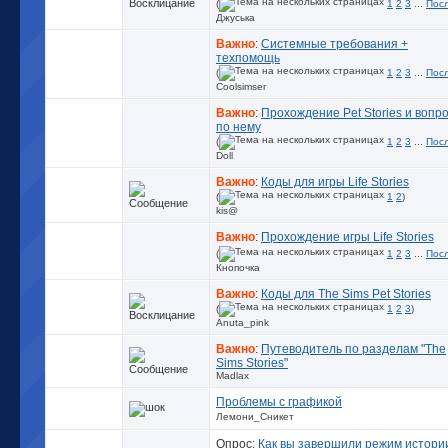
(
1
2
3
...
Пос
Джуська
Важно
:
Системные требования +
техпомощь
(
1
2
3
...
Пос
Coolsimser
Важно
:
Прохождение Pet Stories и вопр
по нему
(
1
2
3
...
Пос
Doll
Важно
:
Коды для игры Life Stories
(
1
2
)
kis@
Важно
:
Прохождение игры Life Stories
(
1
2
3
...
Пос
Кнопочка
Важно
:
Коды для The Sims Pet Stories
(
1
2
3
)
Anuta_pink
Важно
:
Путеводитель по разделам "The
Sims Stories"
Madlax
Проблемы с графикой
Лемони_Сникет
Опрос:
Как вы завершили режим истори