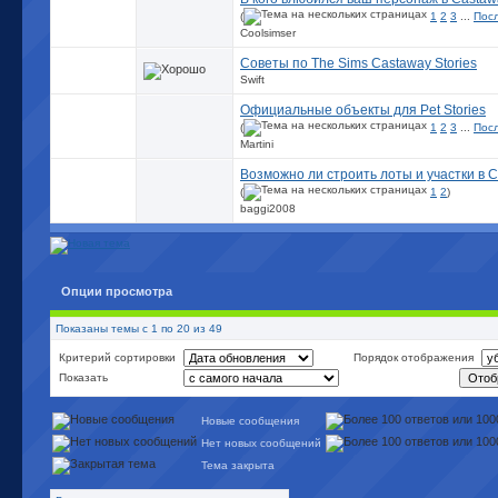
(
1
2
3
...
Пос
Coolsimser
Советы по The Sims Castaway Stories
Swift
Официальные объекты для Pet Stories
(
1
2
3
...
Пос
Martini
Возможно ли строить лоты и участки в C
(
1
2
)
baggi2008
Опции просмотра
Показаны темы с 1 по 20 из 49
Критерий сортировки
Порядок отображения
Показать
Новые сообщения
Нет новых сообщений
Тема закрыта