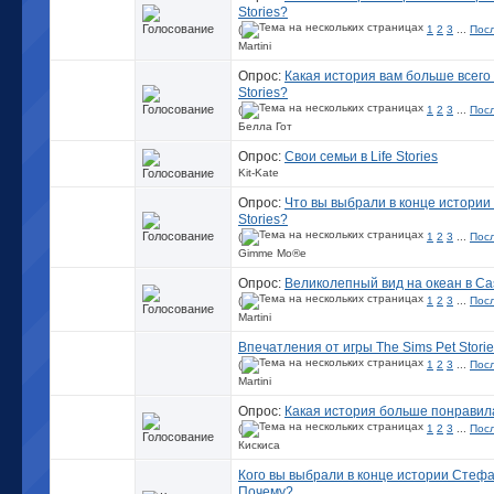
Stories?
(
1
2
3
...
Пос
Martini
Опрос:
Какая история вам больше всего 
Stories?
(
1
2
3
...
Пос
Белла Гот
Опрос:
Свои семьи в Life Stories
Kit-Kate
Опрос:
Что вы выбрали в конце истории 
Stories?
(
1
2
3
...
Пос
Gimme Mo®e
Опрос:
Великолепный вид на океан в Cas
(
1
2
3
...
Пос
Martini
Впечатления от игры The Sims Pet Stori
(
1
2
3
...
Пос
Martini
Опрос:
Какая история больше понравилас
(
1
2
3
...
Пос
Кискиса
Кого вы выбрали в конце истории Стефан
Почему?