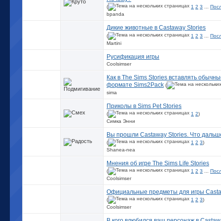
(
1
2
3
...
Пос
bpanda
Дикие животные в Castaway Stories
(
1
2
3
...
Пос
Martini
Русификация игры
Coolsimser
Как в The Sims Stories вставлять обычны
формате Sims2Pack
(
sima
Приколы в Sims Pet Stories
(
1
2
)
Симка Энни
Вы прошли Castaway Stories. Что дальш
(
1
2
3
)
Shanea-nea
Мнения об игре The Sims Life Stories
(
1
2
3
...
Пос
Coolsimser
Официальные предметы для игры Castaw
(
1
2
3
)
Coolsimser
В кого влюбился ваш персонаж в Castawa