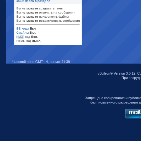
Ваши права в разделе
Вы
не можете
создавать темы
Вы
не можете
отвечать на сообщения
Вы
не можете
прикреплять файлы
Вы
не можете
редактировать сообщения
BB коды
Вкл.
Смайлы
Вкл.
[IMG]
код
Вкл.
HTML код
Выкл.
Часовой пояс GMT +4, время:
11:39
vBulletin® Version 3.6.12. C
При сотрудни
Запрещено копирование и публик
без письменного разрешения а