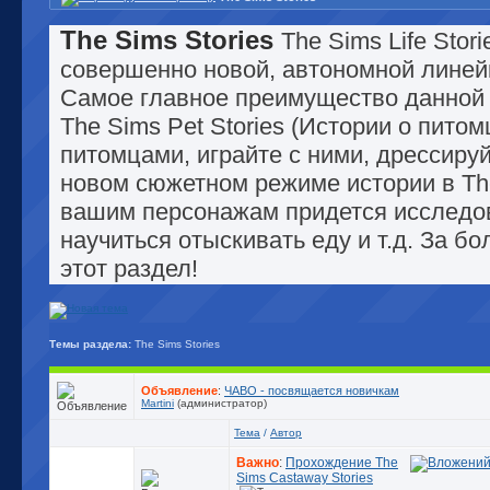
The Sims Stories
The Sims Life Stor
совершенно новой, автономной линейк
Самое главное преимущество данной л
The Sims Pet Stories (Истории о питом
питомцами, играйте с ними, дрессируй
новом сюжетном режиме истории в The
вашим персонажам придется исследов
научиться отыскивать еду и т.д. За 
этот раздел!
Темы раздела:
The Sims Stories
Объявление
:
ЧАВО - посвящается новичкам
Martini
(администратор)
Тема
/
Автор
Важно
:
Прохождение The
Sims Castaway Stories