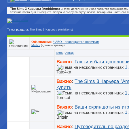
The Sims 3 Карьера (Ambitions)
В этом дополнении у вас появится возможность 
течение всего дня. Выберите любую карьеру по вкусу: врача, пожарного, частного 
Темы раздела:
The Sims 3 Карьера (Ambitions)
Объявление
:
ЧАВО - посвящается новичкам
Martini
(администратор)
Тема
/
Автор
Важно
:
Глюки и баги дополнен
(
1
Tato4ka
Важно
:
The Sims 3 Карьера (Am
купить
(
1
Tomcat
Важно
:
Ваши скриншоты из иг
(
1
Britain
Важно
:
Путеводитель по разде