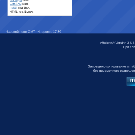
Смайлы
Вкл.
[IMG]
код
Вкл.
HTML код
Выкл.
Часовой пояс GMT +4, время:
17:30
vBulletin® Version 3.6.1
При сот
Запрещено копирование и пу
без письменного разрешен