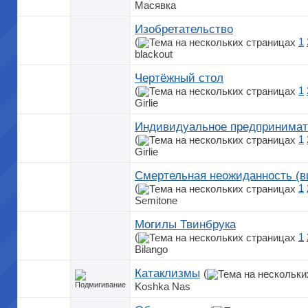
Масявка
Изобретательство
(
1
blackout
Чертёжный стол
(
1
Girlie
Индивидуальное предпринимат
(
1
Girlie
Смертельная неожиданность (в
(
1
Semitone
Могилы Твинбрука
(
1
Bilango
Катаклизмы
(
Koshka Nas