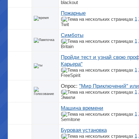
blackout
Пожарные
(
1
Twit
Симботы
(
1
Britain
Пройди тест и узнай свою проф
Карьера"
(
1
FreeSpirit
Опрос:
"Мир Приключений" или
(
1
Эмили
Машина времени
(
1
Semitone
Буровая установка
(
1