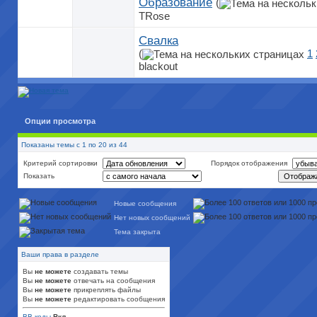
Образование
(
TRose
Свалка
(
1
blackout
Опции просмотра
Показаны темы с 1 по 20 из 44
Критерий сортировки
Порядок отображения
Показать
Новые сообщения
Нет новых сообщений
Тема закрыта
Ваши права в разделе
Вы
не можете
создавать темы
Вы
не можете
отвечать на сообщения
Вы
не можете
прикреплять файлы
Вы
не можете
редактировать сообщения
BB коды
Вкл.