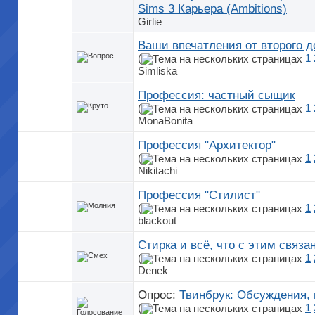
Sims 3 Карьера (Ambitions)
Girlie
Ваши впечатления от второго 
(
1
Simliska
Профессия: частный сыщик
(
1
MonaBonita
Профессия "Архитектор"
(
1
Nikitachi
Профессия "Стилист"
(
1
blackout
Стирка и всё, что с этим связан
(
1
Denek
Опрос:
Твинбрук: Обсуждения,
(
1