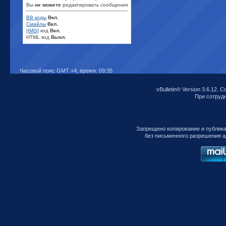
Вы
не можете
редактировать сообщения
BB коды
Вкл.
Смайлы
Вкл.
[IMG]
код
Вкл.
HTML код
Выкл.
Часовой пояс GMT +4, время:
09:35
vBulletin® Version 3.6.12. C
При сотрудни
Запрещено копирование и публик
без письменного разрешения а