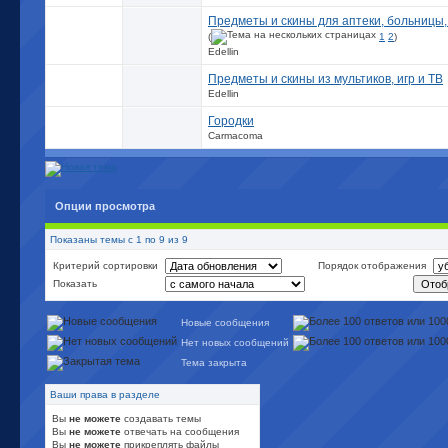
Предметы и скины для аптеки, больницы,
(
1
2
)
Edellin
Предметы и скины из мультиков, игр и ТВ
Edellin
Городки
Carmacoma
Опции просмотра
Показаны темы с 1 по 9 из 9
Критерий сортировки
Порядок отображения
Показать
Новые сообщения
Нет новых сообщений
Тема закрыта
Ваши права в разделе
Вы
не можете
создавать темы
Вы
не можете
отвечать на сообщения
Вы
не можете
прикреплять файлы