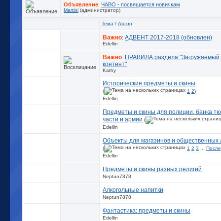
Объявление
:
ЧАВО - посвящается новичкам
Martini
(администратор)
Тема
/
Автор
Важно
:
АДВЕНТ 2017-2018 (обновлен)
Edellin
Важно
:
ПРАВИЛА раздела "Загружаемый
контент"
Kathy
Исторические предметы и скины
(
1
2
)
Edellin
Предметы и скины для полиции, банка т
части и армии
(
Edellin
Объекты для магазинов и общественных 
(
1
2
3
...
После
Edellin
Предметы и скины разных религий
Neptun7878
Алкогольные напитки
Neptun7878
Фантастика: предметы и скины
Edellin