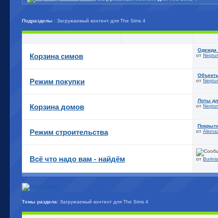
Подразделы
: Загружаемый контент для The Sims 4
Одежда 
Корзина симов
от
Neptu
Объекты
Режим покупки
от
Neptu
Лоты дл
Корзина домов
от
Neptu
Покрыти
Режим строительства
от
Aliona
Всё что надо вам - найдём
от
Burinis
Темы раздела:
Загружаемый контент для The Sims 4