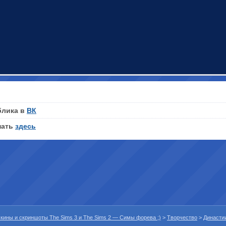
блика в
ВК
нать
здесь
 скины и скриншоты The Sims 3 и The Sims 2 — Симы форева ;)
>
Творчество
>
Династи