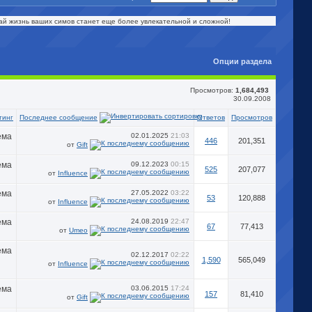
й жизнь ваших симов станет еще более увлекательной и сложной!
Опции раздела
Просмотров:
1,684,493
30.09.2008
Последнее сообщение
тинг
Ответов
Просмотров
02.01.2025
21:03
446
201,351
от
Gift
09.12.2023
00:15
525
207,077
от
Influence
27.05.2022
03:22
53
120,888
от
Influence
24.08.2019
22:47
67
77,413
от
Umeo
02.12.2017
02:22
1,590
565,049
от
Influence
03.06.2015
17:24
157
81,410
от
Gift