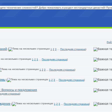
ите технических сложностей? Добро пожаловать в раздел нестандартных династий! Пуска
Рей
таний
(
1
2
3
...
Последняя страница
)
1
2
3
...
Последняя страница
)
1
2
3
...
Последняя страница
)
измы
(
1
2
3
...
Последняя страница
)
: Вопросы и предложения
едняя страница
)
ождение
(
1
2
3
...
Последняя страница
)