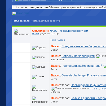
Нестандартные династии
Обычные правила династий слишком простые? Ищ
Темы раздела:
Нестандартные династии
Объявление
:
ЧАВО - посвящается новичкам
Martini
(администратор)
Тема
/
Автор
Важно
:
Предложения по наборам испы
Седая
Важно
:
Вопросы по челленджам
(
Bella Kallen
Важно
:
Челленджи: набор испытаний
(
Zerva
Важно
:
Genesis challenge: Изживи атав
Zerva
Важно
:Опрос:
Нестандартные династии
(
1
2
3
...
Посл
SIMovod
Важно
:Опрос:
Великая династия - возр
Седая