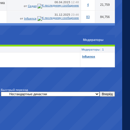
06.04.2015
12:48
4
21,759
от
Седая
31.12.2025
23:46
83
84,756
от
Influence
Модераторы
Модераторы : 1
Influence
Быстрый переход