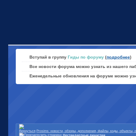
Вступай в группу
Гиды по форуму
(
подробнее
)
Все новости форума можно узнать из нашего па
Еженедельные обновления на форуме можно уз
Prosims: новости, обзоры, дополнения, файлы, коды, объекты,
Нестандартные династии