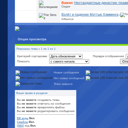
Важно
:
Нестандартные династии: прав
Седая
Взлёт и падение Мэттью Хэмминга
(
Influence
Опции просмотра
Показаны темы с 1 по 1 из 1
Критерий сортировки
Порядок отображения
Показать
Новые сообщения
Нет новых сообщений
Тема закрыта
Ваши права в разделе
Вы
не можете
создавать темы
Вы
не можете
отвечать на сообщения
Вы
не можете
прикреплять файлы
Вы
не можете
редактировать сообщения
BB коды
Вкл.
Смайлы
Вкл.
[IMG]
код
Вкл.