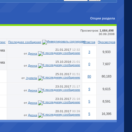
Опции раздела
Просмотров:
1,684,498
30.09.2008
Последнее сообщение
тинг
Ответов
Просмотров
21.01.2017
12:32
3
9,933
от
Диона
15.10.2016
21:01
0
7,607
от
Диона
25.01.2017
01:51
80
80,183
от
.hysteria
23.01.2017
21:17
9
9,615
от
Диона
23.01.2017
21:16
5
8,591
от
Диона
20.01.2017
00:39
5
16,395
от
Диона