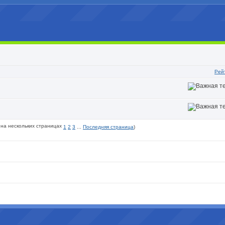
Рей
1
2
3
...
Последняя страница
)