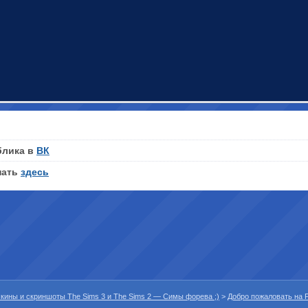
блика в
ВК
нать
здесь
 скины и скриншоты The Sims 3 и The Sims 2 — Симы форева ;)
>
Добро пожаловать на P