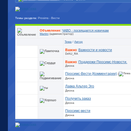
Темы раздела:
Prosims - Вести
Объявление
:
ЧАВО - посвящается новичкам
Martini
(администратор)
Тема
/
Автор
Важно
:
Важности и новости
DrAU_RA
Важно
:
Поддержи Просимс-Новости.
Диона
Просимс-Вести (Комментарии)
(
Диона
Лавка Альтер Эго
Диона
Получить заказ
Диона
Просимс-вести
Диона