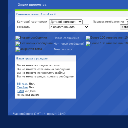
Опции просмотра
Показаны темы с 1 по 4 из 4
Критерий сортировки
Порядок отображения
Показать
Новые сообщения
Нет новых сообщений
Тема закрыта
Ваши права в разделе
Вы
не можете
создавать темы
Вы
не можете
отвечать на сообщения
Вы
не можете
прикреплять файлы
Вы
не можете
редактировать сообщения
BB коды
Вкл.
Смайлы
Вкл.
[IMG]
код
Вкл.
HTML код
Выкл.
Часовой пояс GMT +4, время:
11:49