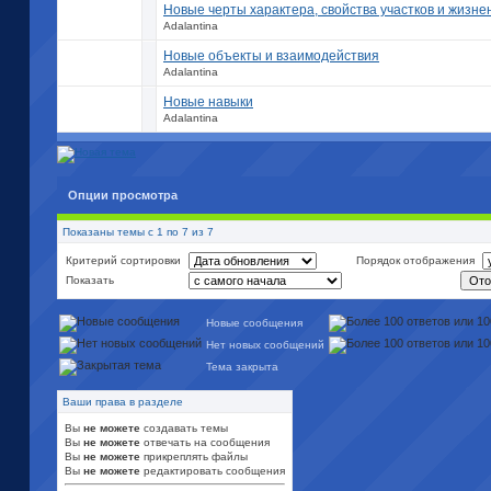
Новые черты характера, свойства участков и жизн
Adalantina
Новые объекты и взаимодействия
Adalantina
Новые навыки
Adalantina
Опции просмотра
Показаны темы с 1 по 7 из 7
Критерий сортировки
Порядок отображения
Показать
Новые сообщения
Нет новых сообщений
Тема закрыта
Ваши права в разделе
Вы
не можете
создавать темы
Вы
не можете
отвечать на сообщения
Вы
не можете
прикреплять файлы
Вы
не можете
редактировать сообщения