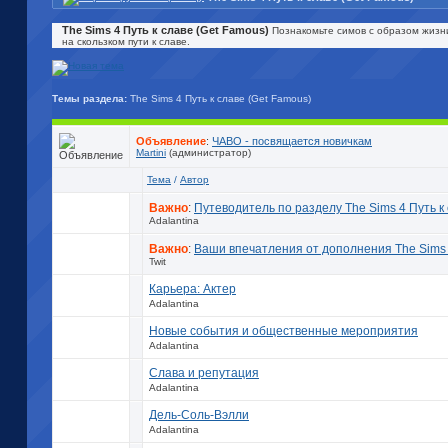
The Sims 4 Путь к славе (Get Famous)
Познакомьте симов с образом жизни
на скользком пути к славе.
Темы раздела:
The Sims 4 Путь к славе (Get Famous)
Объявление
:
ЧАВО - посвящается новичкам
Martini
(администратор)
Тема
/
Автор
Важно
:
Путеводитель по разделу The Sims 4 Путь к
Adalantina
Важно
:
Ваши впечатления от дополнения The Sims 
Twit
Карьера: Актер
Adalantina
Новые события и общественные мероприятия
Adalantina
Слава и репутация
Adalantina
Дель-Соль-Вэлли
Adalantina