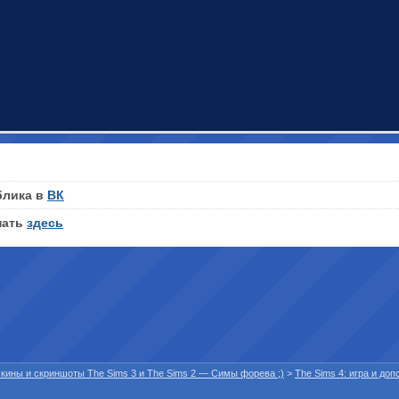
блика в
ВК
нать
здесь
 скины и скриншоты The Sims 3 и The Sims 2 — Симы форева ;)
>
The Sims 4: игра и до