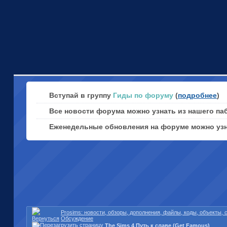
Вступай в группу
Гиды по форуму
(
подробнее
)
Все новости форума можно узнать из нашего па
Еженедельные обновления на форуме можно уз
Prosims: новости, обзоры, дополнения, файлы, коды, объекты,
Обсуждение
The Sims 4 Путь к славе (Get Famous)