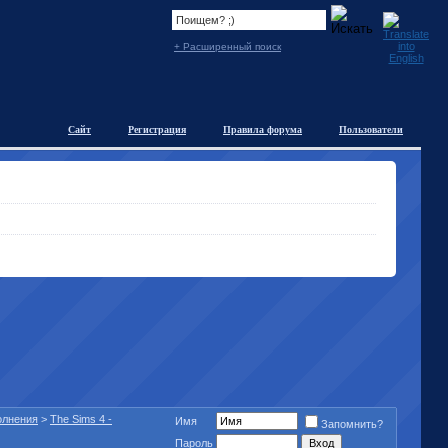
+ Расширенный поиск
Сайт
Регистрация
Правила форума
Пользователи
полнения
>
The Sims 4 -
Имя
Запомнить?
Пароль