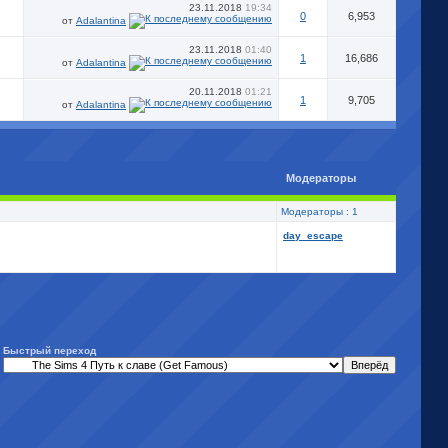
23.11.2018
19:34
0
6,953
от
Adalantina
23.11.2018
01:40
1
16,686
от
Adalantina
20.11.2018
01:21
1
9,705
от
Adalantina
Модераторы
Модераторы : 1
day_escape
Быстрый переход