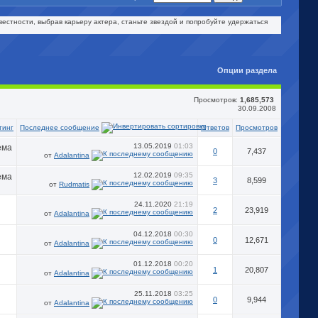
естности, выбрав карьеру актера, станьте звездой и попробуйте удержаться
Опции раздела
Просмотров:
1,685,573
30.09.2008
Последнее сообщение
тинг
Ответов
Просмотров
13.05.2019
01:03
0
7,437
от
Adalantina
12.02.2019
09:35
3
8,599
от
Rudmatis
24.11.2020
21:19
2
23,919
от
Adalantina
04.12.2018
00:30
0
12,671
от
Adalantina
01.12.2018
00:20
1
20,807
от
Adalantina
25.11.2018
03:25
0
9,944
от
Adalantina