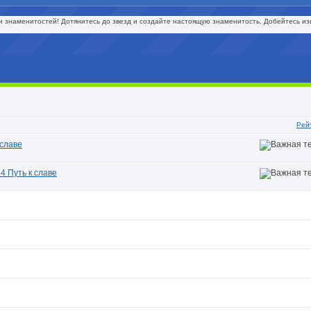
 знаменитостей! Дотянитесь до звезд и создайте настоящую знаменитость. Добейтесь изв
Рей
 славе
4 Путь к славе