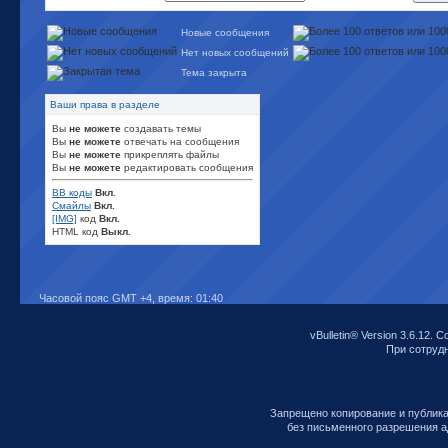
Новые сообщения
Нет новых сообщений
Тема закрыта
Ваши права в разделе
Вы
не можете
создавать темы
Вы
не можете
отвечать на сообщения
Вы
не можете
прикреплять файлы
Вы
не можете
редактировать сообщения
BB коды
Вкл.
Смайлы
Вкл.
[IMG]
код
Вкл.
HTML код
Выкл.
Часовой пояс GMT +4, время:
01:40
vBulletin® Version 3.6.12. C
При сотрудни
Запрещено копирование и публик
без письменного разрешения а