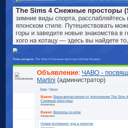
The Sims 4 Снежные просторы (
зимние виды спорта, расслабляйтесь 
японском стиле. Путешествовать мож
горы и заведите новые знакомства в 
хого на котацу — здесь вы найдете то
Темы раздела:
The Sims 4 Снежные просторы (Snowy Escape)
Объявление
:
ЧАВО - посвящ
Martini
(администратор)
Тема
/
Автор
Важно
:
Ваши впечатления от дополнения The Sims 
Снежные просторы
Adalantina
Важно
:
Вопросы по игре
Adalantina
Новая коллекция, еда и напитки
Adalantina