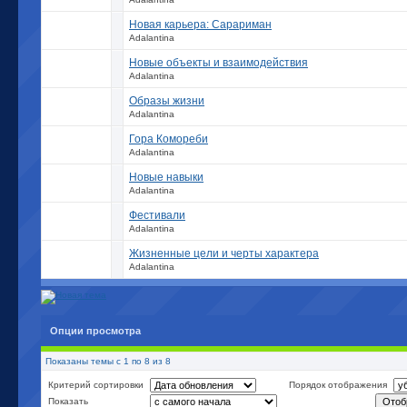
Новая карьера: Сарариман
Adalantina
Новые объекты и взаимодействия
Adalantina
Образы жизни
Adalantina
Гора Комореби
Adalantina
Новые навыки
Adalantina
Фестивали
Adalantina
Жизненные цели и черты характера
Adalantina
Опции просмотра
Показаны темы с 1 по 8 из 8
Критерий сортировки
Порядок отображения
Показать