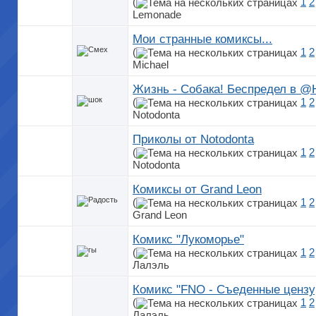
(
1
2
Lemonade
Мои странные комиксы...
(
1
2
Michael
Жизнь - Собака! Беспредел в @
(
1
2
Notodonta
Приколы от Notodonta
(
1
2
Notodonta
Комиксы от Grand Leon
(
1
2
Grand Leon
Комикс "Лукоморье"
(
1
2
Лалэль
Комикс "FNO - Съеденные цензу
(
1
2
Лалэль