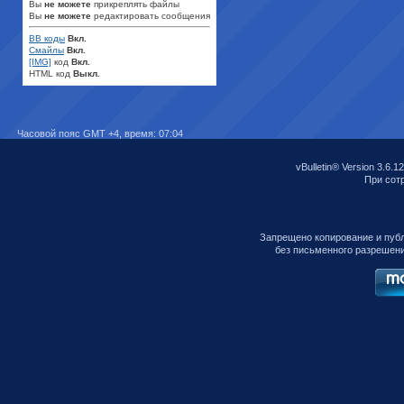
Вы
не можете
прикреплять файлы
Вы
не можете
редактировать сообщения
BB коды
Вкл.
Смайлы
Вкл.
[IMG]
код
Вкл.
HTML код
Выкл.
Часовой пояс GMT +4, время:
07:04
vBulletin® Version 3.6.12
При сотр
Запрещено копирование и пуб
без письменного разрешен