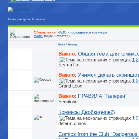
Темы раздела:
Комиксы
Объявление
:
ЧАВО - посвящается новичкам
Martini
(администратор)
Тема
/
Автор
Важно
:
Общая тема для комикс
(
1
2
Белла Гот
Важно
:
Учимся делать скриншо
(
1
2
Grand Leon
Важно
:
ПРАВИЛА "Галереи"
Semitone
Комиксы Двойки(eine2)
(
1
2
determ.chaos
Comics from the Club "Dangerous 