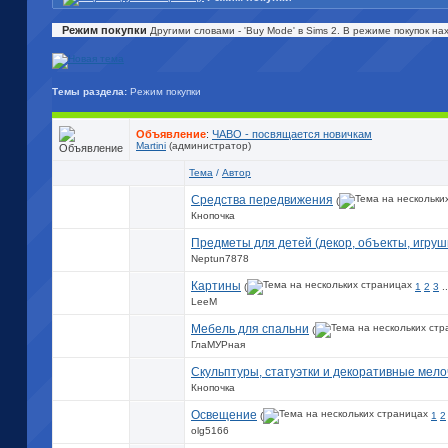
Режим покупки
Другими словами - 'Buy Mode' в Sims 2. В режиме покупок нах
Темы раздела:
Режим покупки
Объявление
:
ЧАВО - посвящается новичкам
Martini
(администратор)
Тема
/
Автор
Средства передвижения
(
Кнопочка
Предметы для детей (декор, объекты, игруш
Neptun7878
Картины
(
1
2
3
.
LeeM
Мебель для спальни
(
ГлаМУРная
Скульптуры, статуэтки и декоративные мело
Кнопочка
Освещение
(
1
2
olg5166