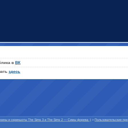
блика в
ВК
нать
здесь
 скины и скриншоты The Sims 3 и The Sims 2 — Симы форева ;)
>
Пользовательские пр