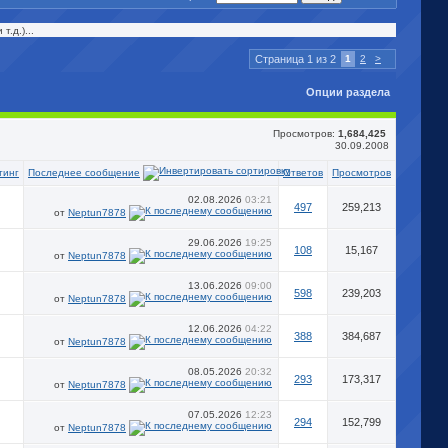
.д.)...
Страница 1 из 2
1
2
>
Опции раздела
Просмотров:
1,684,425
30.09.2008
Последнее сообщение
тинг
Ответов
Просмотров
02.08.2026
03:21
497
259,213
от
Neptun7878
29.06.2026
19:25
108
15,167
от
Neptun7878
13.06.2026
09:00
598
239,203
от
Neptun7878
12.06.2026
04:22
388
384,687
от
Neptun7878
08.05.2026
20:32
293
173,317
от
Neptun7878
07.05.2026
12:23
294
152,799
от
Neptun7878