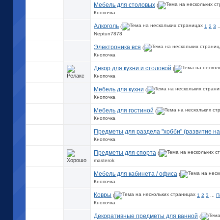
Мебель для столовых
(
Кнопочка
Алкоголь
(
1
2
3
.
Neptun7878
Электроника вся
(
Кнопочка
Декор для кухни и столовой
(
Кнопочка
Мебель для кухни
(
Кнопочка
Мебель для гостиной
(
Кнопочка
Предметы для раздела "хобби" (развитие на
Кнопочка
Предметы для спорта
(
masterok
Мебель для кабинета / офиса
(
Кнопочка
Ковры
(
1
2
3
...
П
Кнопочка
Декоративные предметы для ванной
(