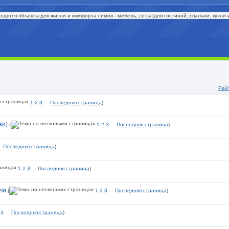
одятся объекты для жизни и комфорта симов - мебель, сеты (для гостиной, спальни, кухни и т
Рей
1
2
3
...
Последняя страница
)
ки)
(
1
2
3
...
Последняя страница
)
..
Последняя страница
)
1
2
3
...
Последняя страница
)
чи
(
1
2
3
...
Последняя страница
)
3
...
Последняя страница
)