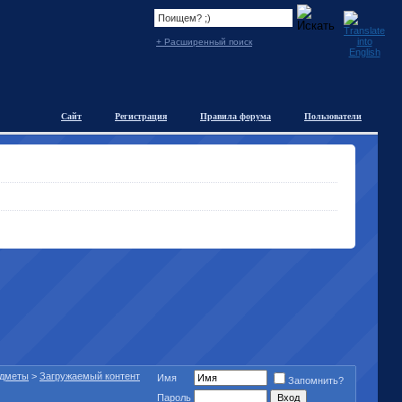
+ Расширенный поиск
Сайт
Регистрация
Правила форума
Пользователи
едметы
>
Загружаемый контент
Имя
Запомнить?
Пароль