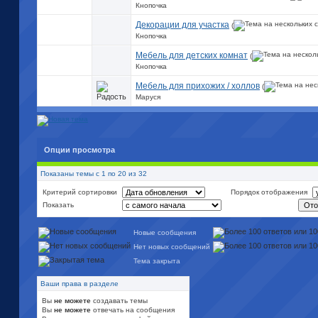
Кнопочка
Декорации для участка
(
Кнопочка
Мебель для детских комнат
(
Кнопочка
Мебель для прихожих / холлов
(
Маруся
Опции просмотра
Показаны темы с 1 по 20 из 32
Критерий сортировки
Порядок отображения
Показать
Новые сообщения
Нет новых сообщений
Тема закрыта
Ваши права в разделе
Вы
не можете
создавать темы
Вы
не можете
отвечать на сообщения