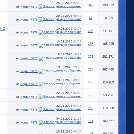
25.03.2026
02:19
342
190,973
от
Neptun7878
20.03.2026
06:42
41
10,339
от
Neptun7878
10.03.2026
02:02
238
311,141
от
Neptun7878
10.03.2026
01:52
235
168,995
от
Neptun7878
18.02.2026
19:19
371
281,171
от
Neptun7878
13.02.2026
20:26
724
467,440
от
Neptun7878
23.01.2026
09:13
140
116,109
от
Neptun7878
22.01.2026
04:10
70
53,296
от
Neptun7878
22.01.2026
04:04
210
118,508
от
Neptun7878
04.01.2026
21:32
121
102,377
от
Neptun7878
20.12.2025
04:04
105
90,940