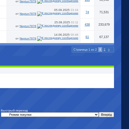
от
Neptun7878
05.09.2025
23:16
74
71,531
от
Neptun7878
25.08.2025
02:11
438
233,679
от
Neptun7878
14.06.2025
00:48
61
67,137
от
Neptun7878
Страница 1 из 2
1
2
>
Быстрый переход