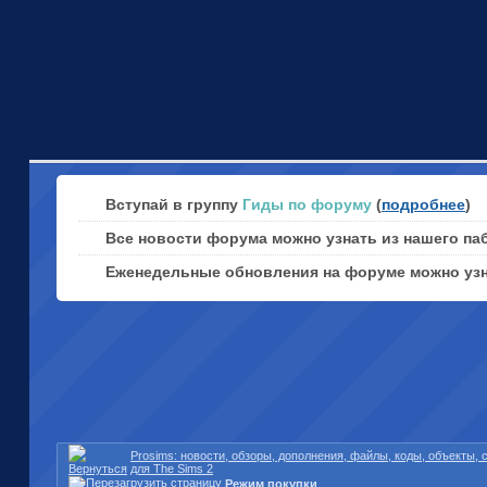
Вступай в группу
Гиды по форуму
(
подробнее
)
Все новости форума можно узнать из нашего па
Еженедельные обновления на форуме можно уз
Prosims: новости, обзоры, дополнения, файлы, коды, объекты,
для The Sims 2
Режим покупки