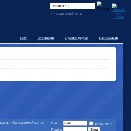
+ Расширенный поиск
Сайт
Регистрация
Правила форума
Пользователи
едметы
>
Загружаемый контент
Имя
Запомнить?
Пароль