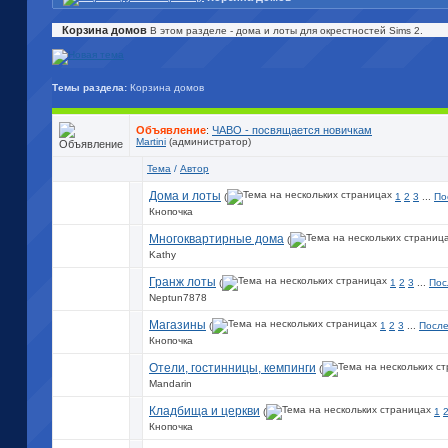
Корзина домов
В этом разделе - дома и лоты для окрестностей Sims 2.
Темы раздела:
Корзина домов
Объявление
:
ЧАВО - посвящается новичкам
Martini
(администратор)
Тема
/
Автор
Дома и лоты
(
1
2
3
...
По
Кнопочка
Многоквартирные дома
(
Kathy
Гранж лоты
(
1
2
3
...
Пос
Neptun7878
Магазины
(
1
2
3
...
После
Кнопочка
Отели, гостинницы, кемпинги
(
Mandarin
Кладбища и церкви
(
1
Кнопочка