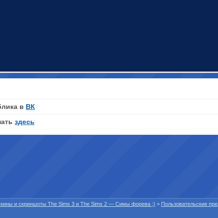
блика в
ВК
нать
здесь
 скины и скриншоты The Sims 3 и The Sims 2 — Симы форева ;)
>
Пользовательские пр