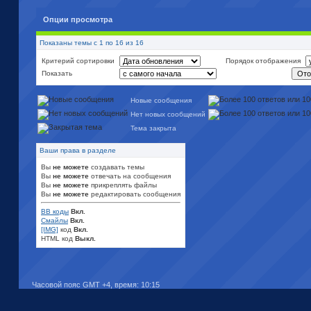
Опции просмотра
Показаны темы с 1 по 16 из 16
Критерий сортировки
Порядок отображения
Показать
Новые сообщения
Нет новых сообщений
Тема закрыта
Ваши права в разделе
Вы
не можете
создавать темы
Вы
не можете
отвечать на сообщения
Вы
не можете
прикреплять файлы
Вы
не можете
редактировать сообщения
BB коды
Вкл.
Смайлы
Вкл.
[IMG]
код
Вкл.
HTML код
Выкл.
Часовой пояс GMT +4, время:
10:15