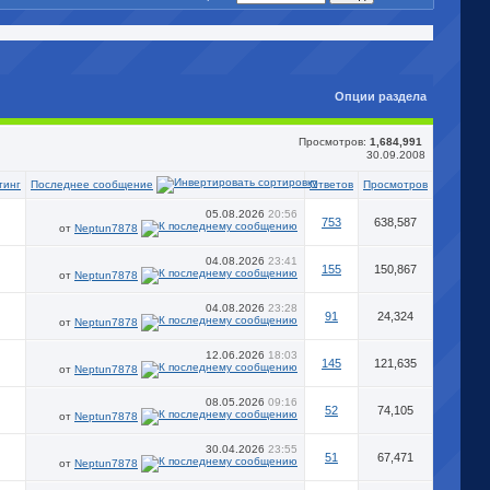
Опции раздела
Просмотров:
1,684,991
30.09.2008
Последнее сообщение
тинг
Ответов
Просмотров
05.08.2026
20:56
753
638,587
от
Neptun7878
04.08.2026
23:41
155
150,867
от
Neptun7878
04.08.2026
23:28
91
24,324
от
Neptun7878
12.06.2026
18:03
145
121,635
от
Neptun7878
08.05.2026
09:16
52
74,105
от
Neptun7878
30.04.2026
23:55
51
67,471
от
Neptun7878