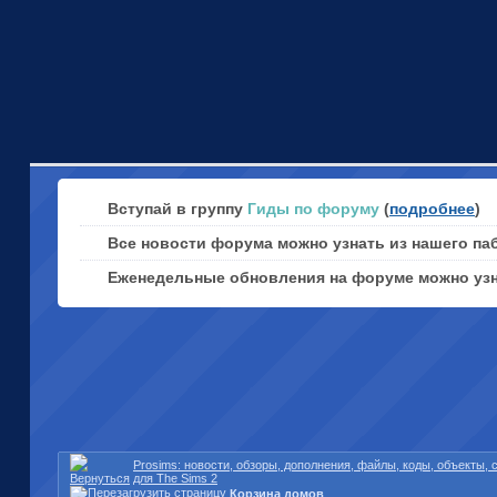
Вступай в группу
Гиды по форуму
(
подробнее
)
Все новости форума можно узнать из нашего па
Еженедельные обновления на форуме можно уз
Prosims: новости, обзоры, дополнения, файлы, коды, объекты,
для The Sims 2
Корзина домов