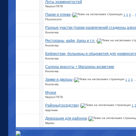
Лоты знаменитостей
Neptun7878
Парки и пляжи
(
1
2
3
...
Fluorescent
Разные участки (парки развлечений,стадионы,аэроп
Кнопочка
Рестораны, кафе, бары и т.п.
(
Кнопочка
Библиотеки, больницы и общежития для университ
Кнопочка
Салоны красоты + Магазины косметики
Кнопочка
Замки и дворцы
(
1
2
3
..
Кнопочка
Музеи
Neptun7878
Районы(соседства)
(
1
мурлыка
Декорации для районов
(
Martini