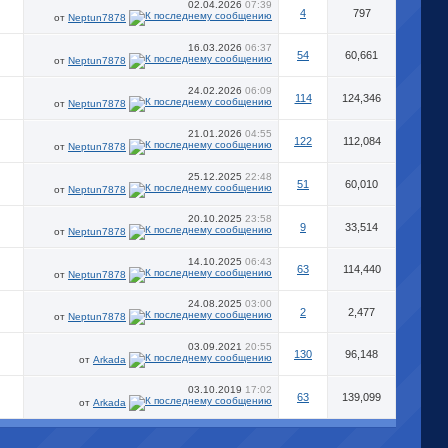
02.04.2026
07:39
4
797
от
Neptun7878
16.03.2026
06:37
54
60,661
от
Neptun7878
24.02.2026
06:09
114
124,346
от
Neptun7878
21.01.2026
04:55
122
112,084
от
Neptun7878
25.12.2025
22:48
51
60,010
от
Neptun7878
20.10.2025
23:58
9
33,514
от
Neptun7878
14.10.2025
06:43
63
114,440
от
Neptun7878
24.08.2025
03:00
2
2,477
от
Neptun7878
03.09.2021
20:55
130
96,148
от
Arkada
03.10.2019
17:02
63
139,099
от
Arkada