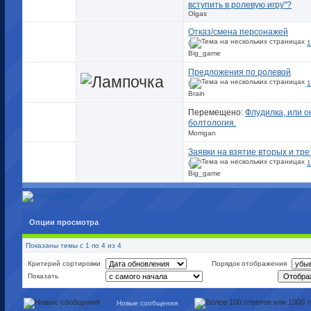
вступить в ролевую игру"?
Olgas
Отказ/смена персонажей
(
1
Big_game
Предложения по ролевой
(
1
Brain
Перемещено:
Флудилка, или 
болтология.
Morrigan
Заявки на взятие вторых и тр
(
1
Big_game
Опции просмотра
Показаны темы с 1 по 4 из 4
Критерий сортировки
Порядок отображения
Показать
Новые сообщения