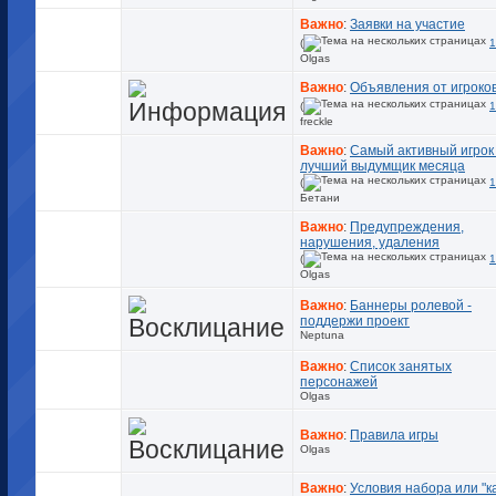
Важно
:
Заявки на участие
(
1
Olgas
Важно
:
Объявления от игроко
(
1
freckle
Важно
:
Самый активный игрок
лучший выдумщик месяца
(
1
Бетани
Важно
:
Предупреждения,
нарушения, удаления
(
1
Olgas
Важно
:
Баннеры ролевой -
поддержи проект
Neptuna
Важно
:
Список занятых
персонажей
Olgas
Важно
:
Правила игры
Olgas
Важно
:
Условия набора или "к