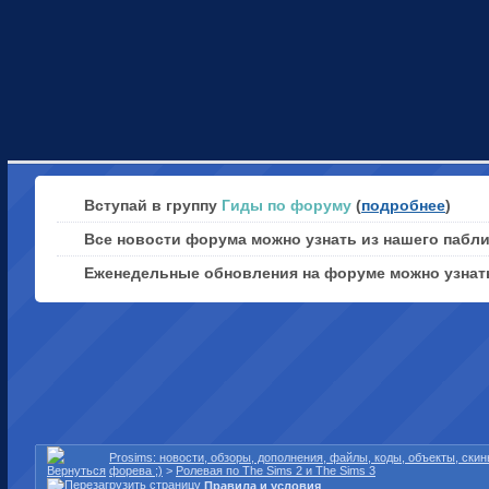
Вступай в группу
Гиды по форуму
(
подробнее
)
Все новости форума можно узнать из нашего пабл
Еженедельные обновления на форуме можно узна
Prosims: новости, обзоры, дополнения, файлы, коды, объекты, ски
форева ;)
>
Ролевая по The Sims 2 и The Sims 3
Правила и условия