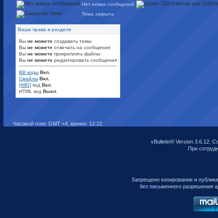
Нет новых сообщений
Тема закрыта
Ваши права в разделе
Вы
не можете
создавать темы
Вы
не можете
отвечать на сообщения
Вы
не можете
прикреплять файлы
Вы
не можете
редактировать сообщения
BB коды
Вкл.
Смайлы
Вкл.
[IMG]
код
Вкл.
HTML код
Выкл.
Часовой пояс GMT +4, время:
12:22
vBulletin® Version 3.6.12. C
При сотрудни
Запрещено копирование и публик
без письменного разрешения а