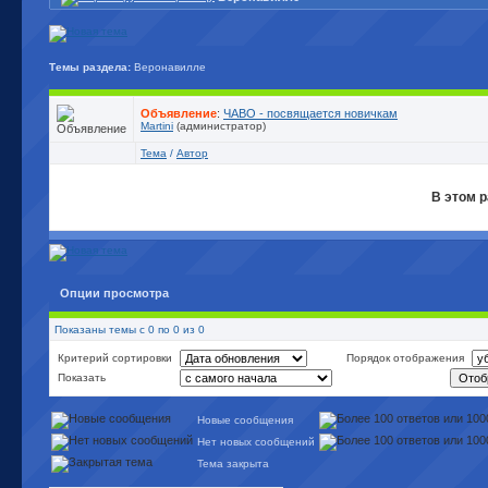
Темы раздела:
Веронавилле
Объявление
:
ЧАВО - посвящается новичкам
Martini
(администратор)
Тема
/
Автор
В этом р
Опции просмотра
Показаны темы с 0 по 0 из 0
Критерий сортировки
Порядок отображения
Показать
Новые сообщения
Нет новых сообщений
Тема закрыта