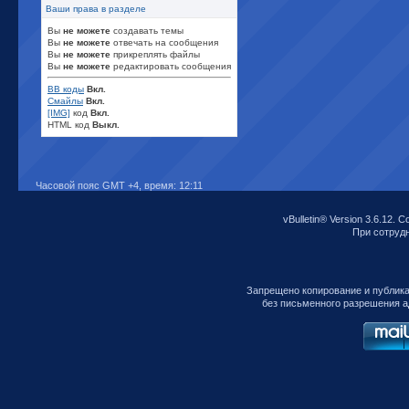
Ваши права в разделе
Вы
не можете
создавать темы
Вы
не можете
отвечать на сообщения
Вы
не можете
прикреплять файлы
Вы
не можете
редактировать сообщения
BB коды
Вкл.
Смайлы
Вкл.
[IMG]
код
Вкл.
HTML код
Выкл.
Часовой пояс GMT +4, время:
12:11
vBulletin® Version 3.6.12. C
При сотрудни
Запрещено копирование и публик
без письменного разрешения а