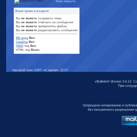
Тема закрыта
Ваши права в разделе
Вы
не можете
создавать темы
Вы
не можете
отвечать на сообщения
Вы
не можете
прикреплять файлы
Вы
не можете
редактировать сообщения
BB коды
Вкл.
Смайлы
Вкл.
[IMG]
код
Вкл.
HTML код
Выкл.
Часовой пояс GMT +4, время:
15:07
vBulletin® Version 3.6.12. C
При сотрудни
Запрещено копирование и публик
без письменного разрешения а