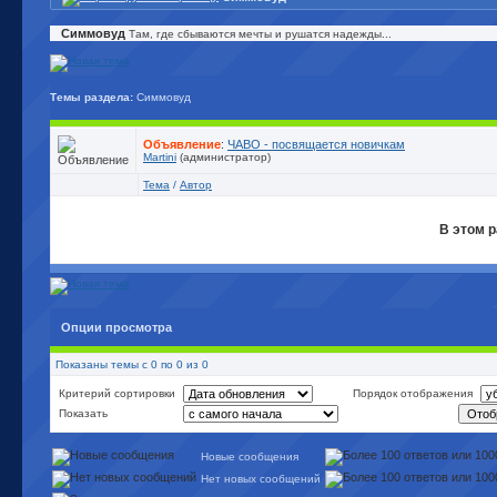
Симмовуд
Там, где сбываются мечты и рушатся надежды...
Темы раздела:
Симмовуд
Объявление
:
ЧАВО - посвящается новичкам
Martini
(администратор)
Тема
/
Автор
В этом р
Опции просмотра
Показаны темы с 0 по 0 из 0
Критерий сортировки
Порядок отображения
Показать
Новые сообщения
Нет новых сообщений