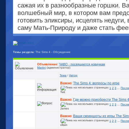
сажая их в разнообразные горшки. В
волшебный мир, в котором вам пред
готовить эликсиры, исцелять недуги, 
саму Мать-Природу и даже стать фее
Темы раздела:
The Sims 4 - Обсуждение
Объявление
:
ЧАВО - посвящается новичкам
Martini
(администратор)
Тема
/
Автор
Важно
:
The Sims 4: вопросы по игре
(
1
2
3
...
После
Twit
Важно
:
Где можно приобрести The Sims 
(
1
2
3
...
После
James
Важно
:
Ваши скриншоты из игры The Sim
(
1
2
3
...
После
villain