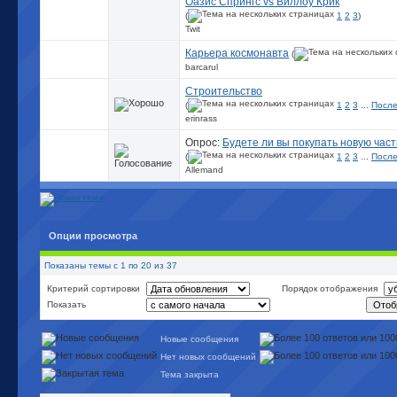
Оазис Спрингс vs Виллоу Крик
(
1
2
3
)
Twit
Карьера космонавта
(
barcarul
Строительство
(
1
2
3
...
После
erinrass
Опрос:
Будете ли вы покупать новую част
(
1
2
3
...
После
Allemand
Опции просмотра
Показаны темы с 1 по 20 из 37
Критерий сортировки
Порядок отображения
Показать
Новые сообщения
Нет новых сообщений
Тема закрыта