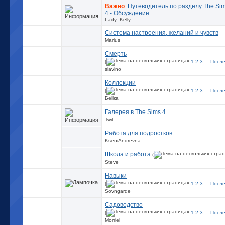
Важно
:
Путеводитель по разделу The Si
4 - Обсуждение
Lady_Kelly
Система настроения, желаний и чувств
Marius
Смерть
(
1
2
3
...
После
slavino
Коллекции
(
1
2
3
...
После
Беllка
Галерея в The Sims 4
Twit
Работа для подростков
KseniAndrevna
Школа и работа
(
Steve
Навыки
(
1
2
3
...
После
Sovngarde
Садоводство
(
1
2
3
...
После
Morriel