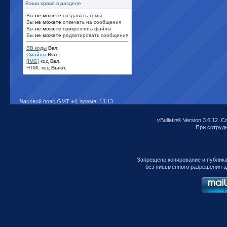
Ваши права в разделе
Вы
не можете
создавать темы
Вы
не можете
отвечать на сообщения
Вы
не можете
прикреплять файлы
Вы
не можете
редактировать сообщения
BB коды
Вкл.
Смайлы
Вкл.
[IMG]
код
Вкл.
HTML код
Выкл.
Часовой пояс GMT +4, время:
13:13
vBulletin® Version 3.6.12. C
При сотрудни
Запрещено копирование и публик
без письменного разрешения а