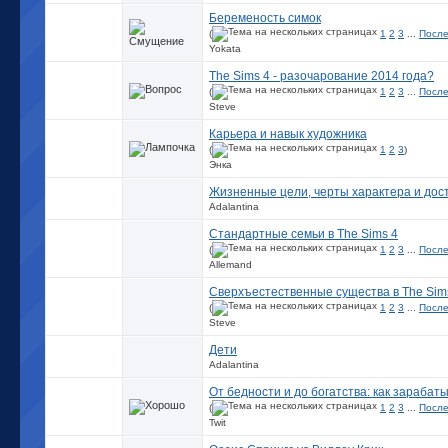
Беременость симок
(
1
2
3
...
После
Yokata
The Sims 4 - разочарование 2014 года?
(
1
2
3
...
После
Steve
Карьера и навык художника
(
1
2
3
)
Энка
Жизненные цели, черты характера и дос
Adalantina
Стандартные семьи в The Sims 4
(
1
2
3
...
После
Allemand
Сверхъестественные существа в The Sim
(
1
2
3
...
После
Steve
Дети
Adalantina
От бедности и до богатства: как зараба
(
1
2
3
...
После
Twit