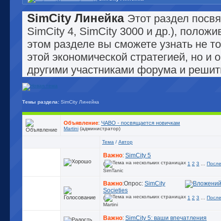
SimCity Линейка
Этот раздел посвя
SimCity 4, SimCity 3000 и др.), поло
этом разделе вы сможете узнать не т
этой экономической стратегией, но и 
другими участниками форума и решит
Темы раздела:
SimCity Линейка
Объявление
:
ЧАВО - посвящается новичкам
Martini
(администратор)
Тема
/
Автор
Важно
:
SimCity 5
(
1
2
3
...
После
SimTanic
Важно
:Опрос:
SimCity
Societies
(
1
2
3
...
После
Martini
Важно
:
SimCity 5: ваши впечатления