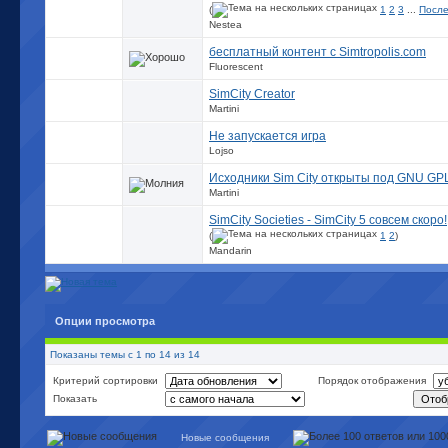
(
1
2
3
...
После
Nestea
бесплатный контент с Simtropolis.com
Fluorescent
SimCity Creator
Martini
Не запускается игра
Lojso
Исходники Sim City открыты под GNU GP
Martini
SimCity Societies - SimCity 5 совсем скоро!
(
1
2
)
Mandarin
Опции просмотра
Показаны темы с 1 по 14 из 14
Критерий сортировки
Порядок отображения
Показать
Новые сообщения