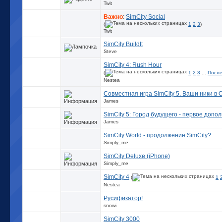
Twit
Важно
:
SimCity Social
(
1
2
3
)
Twit
SimCity BuildIt
Steve
SimCity 4: Rush Hour
(
1
2
3
...
После
Nestea
Совместная игра SimCity 5. Ваши ники в O
James
SimCity 5: Город будущего - первое допо
James
SimCity World - продолжение SimCity?
Simply_me
SimCity Deluxe (iPhone)
Simply_me
SimCity 4
(
1
Nestea
Русификатор!
snowi
SimCity 3000