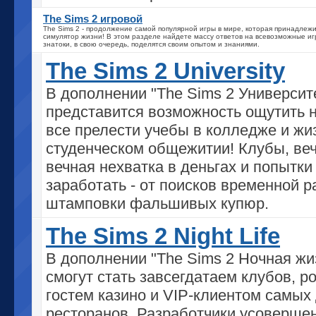
The Sims 2 игровой
The Sims 2 - продолжение самой популярной игры в мире, которая принадлежи
симулятор жизни! В этом разделе найдете массу ответов на всевозможные иг
знатоки, в свою очередь, поделятся своим опытом и знаниями.
The Sims 2 University
В дополнении "The Sims 2 Университ
представится возможность ощутить 
все прелести учебы в колледже и жи
студенческом общежитии! Клубы, веч
вечная нехватка в деньгах и попытки
заработать - от поисков временной 
штамповки фальшивых купюр.
The Sims 2 Night Life
В дополнении "The Sims 2 Ночная жи
смогут стать завсегдатаем клубов, 
гостем казино и VIP-клиентом самых
ресторанов. Разработчики усоверше