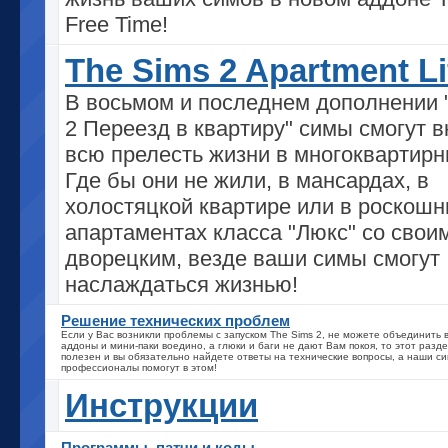
Free Time!
The Sims 2 Apartment Li
В восьмом и последнем дополнении 
2 Переезд в квартиру" симы смогут в
всю прелесть жизни в многоквартирн
Где бы они не жили, в мансардах, в
холостяцкой квартире или в роскош
апартаментах класса "Люкс" со свои
дворецким, везде ваши симы смогут
наслаждаться жизнью!
Решение технических проблем
Если у Вас возникли проблемы с запуском The Sims 2, не можете объединить
аддоны и мини-паки воедино, а глюки и баги не дают Вам покоя, то этот разд
полезен и вы обязательно найдете ответы на технические вопросы, а наши с
профессионалы помогут в этом!
Инструкции
Программы, патчи и коды