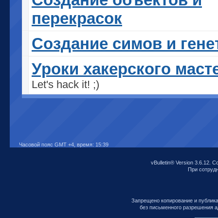
перекрасок
Cоздание симов и гене
Уроки хакерского маст
Let's hack it! ;)
Часовой пояс GMT +4, время:
15:39
vBulletin® Version 3.6.12. C
При сотрудни
Запрещено копирование и публик
без письменного разрешения а