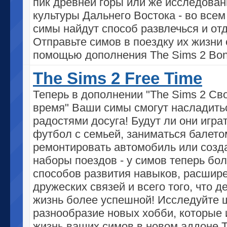
пик древней горы или же исследован
культуры Дальнего Востока - во все
симы найдут способ развлечься и отд
Отправьте симов в поездку их жизни 
помощью дополнения The Sims 2 Bon
The Sims 2 Free Time
Теперь в дополнении "The Sims 2 Св
время" Ваши симы смогут насладить
радостями досуга! Будут ли они играт
футбол с семьей, заниматься балето
ремонтировать автомобиль или созд
наборы поездов - у симов теперь бо
способов развития навыков, расшир
дружеских связей и всего того, что д
жизнь более успешной! Исследуйте 
разнообразие новых хобби, которые
жизнь ваших симов в новом аддоне T