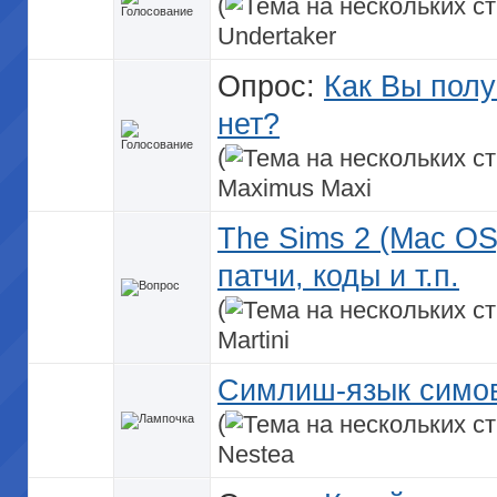
(
Undertaker
Опрос:
Как Вы полу
нет?
(
Maximus Maxi
The Sims 2 (Mac OS
патчи, коды и т.п.
(
Martini
Симлиш-язык симо
(
Nestea