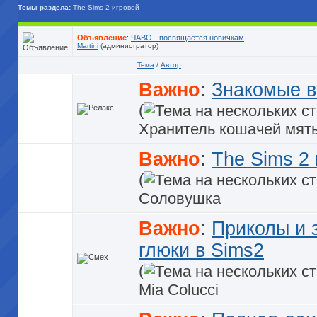
Темы раздела:
The Sims 2 игровой
Объявление
:
ЧАВО - посвящается новичкам
Martini
(администратор)
Тема
/
Автор
Важно
:
Знакомые в
(
Хранитель кошачей мят
Важно
:
The Sims 2 
(
Соловушка
Важно
:
Приколы и 
глюки в Sims2
(
Mia Colucci