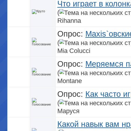
Что играет в колон
(
Rihanna
Опрос:
Maxis`овски
(
Mia Colucci
Опрос:
Меряемся п
(
Montane
Опрос:
Как часто и
(
Маруся
Какой навык вам нр