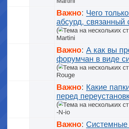
Martini
Важно
:
Чего только
абсурд, связанный 
(
Martini
Важно
:
А как вы п
форумчан в виде с
(
Rouge
Важно
:
Какие папк
перед переустанов
(
-N-io
Важно
:
Системные 