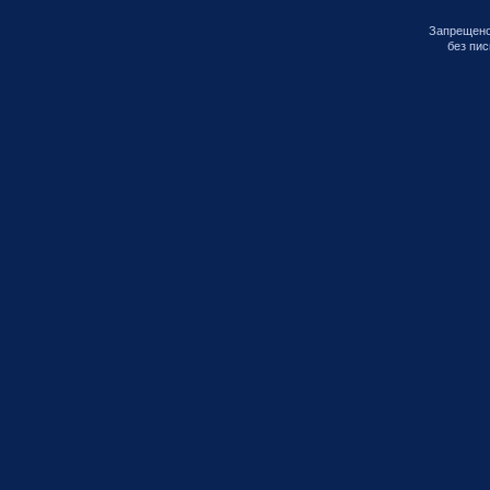
Запрещено
без пи