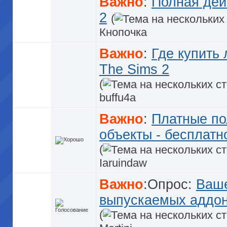
Важно
:
Полная деи
2
(
Кнопочка
Важно
:
Где купить
The Sims 2
(
buffu4a
Важно
:
Платные по
объекты - бесплатн
(
Iaruindaw
Важно
:Опрос:
Ваше
выпускаемых аддо
(