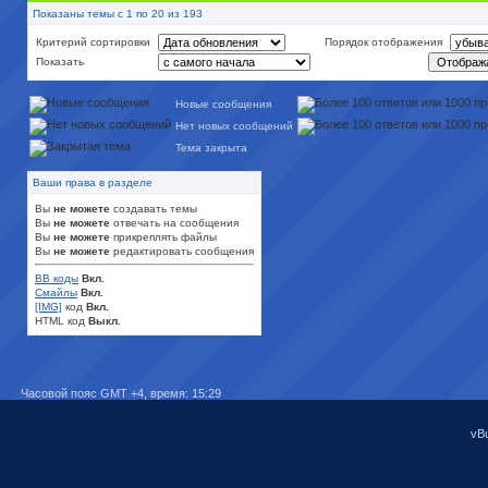
Показаны темы с 1 по 20 из 193
Критерий сортировки
Порядок отображения
Показать
Новые сообщения
Нет новых сообщений
Тема закрыта
Ваши права в разделе
Вы
не можете
создавать темы
Вы
не можете
отвечать на сообщения
Вы
не можете
прикреплять файлы
Вы
не можете
редактировать сообщения
BB коды
Вкл.
Смайлы
Вкл.
[IMG]
код
Вкл.
HTML код
Выкл.
Часовой пояс GMT +4, время:
15:29
vBu