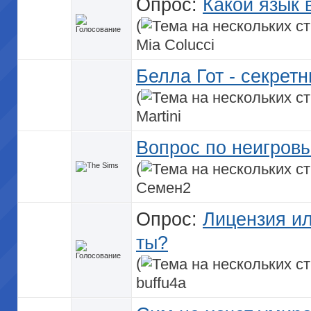
Опрос:
Какой язык 
(
Mia Colucci
Белла Гот - секрет
(
Martini
Вопрос по неигров
(
Семен2
Опрос:
Лицензия ил
ты?
(
buffu4a