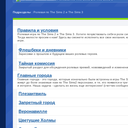
Подразделы
: Ролевая по The Sims 2 и The Sims 3
Правила и условия
Ролевая игра по The Sims 2 и The Sims 3. Хотите почувствовать себя в роли с
Тогда милости просим к нам! Здесь вы сможете исполнить все свои желания, к
игре.
Флешбеки и дневники
Зарисовки о прошлом и будущем ваших ролевых героев.
Тайная комиссия
Закрытый раздел для обсуждения ролевых премий, нововведений и изменени
Главные города
Главные города - это города, которые изначально были встроены в игры The Si
живут до боли знакомые нам по The Sims2 персонажи, и те, кто появился в тре
и интриги. Наша задача - сделать их жизнь еще интереснее! (счетчик сообщен
Плезантвиль
Запретный город
Веронавилле
Цветущие Холмы