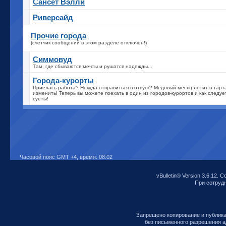
Сансет Вэлли
Риверсайд
Прочие города
(счетчик сообщений в этом разделе отключен!)
Симмовуд
Там, где сбываются мечты и рушатся надежды...
Города-курорты
Приелась работа? Некуда отправиться в отпуск? Медовый месяц летит в тарт
изменить! Теперь вы можете поехать в один из городов-курортов и как следу
суеты!
Часовой пояс GMT +4, время:
08:02
vBulletin® Version 3.6.12. C
При сотрудни
Запрещено копирование и публик
без письменного разрешения а