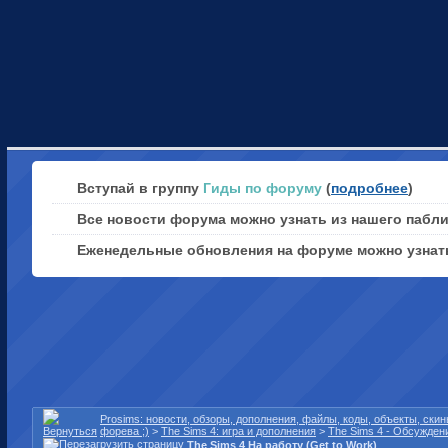
Вступай в группу
Гиды по форуму
(
подробнее
)
Все новости форума можно узнать из нашего пабл
Еженедельные обновления на форуме можно узна
Prosims: новости, обзоры, дополнения, файлы, коды, объекты, ски
форева ;)
>
The Sims 4: игра и дополнения
>
The Sims 4 - Обсужден
The Sims 4 На работу (Get to Work)