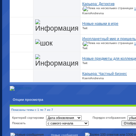
Карьера: Детектив
(
1
KseniAndrevna
Новые навыки в игре
Twit
Инопланетный мир и пришел
(
1
Twit
Новые предметы для коллекц
Twit
Карьера: Частный бизнес
KseniAndrevna
Опции просмотра
Показаны темы с 1 по 7 из 7
Критерий сортировки
Порядок отображения
Показать
Новые сообщения