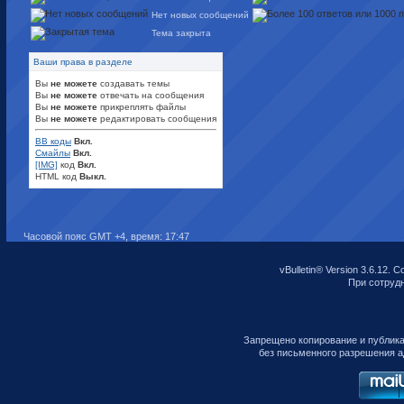
Нет новых сообщений
Тема закрыта
Ваши права в разделе
Вы
не можете
создавать темы
Вы
не можете
отвечать на сообщения
Вы
не можете
прикреплять файлы
Вы
не можете
редактировать сообщения
BB коды
Вкл.
Смайлы
Вкл.
[IMG]
код
Вкл.
HTML код
Выкл.
Часовой пояс GMT +4, время:
17:47
vBulletin® Version 3.6.12. C
При сотрудни
Запрещено копирование и публик
без письменного разрешения а