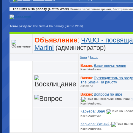
The Sims 4 На работу (Get to Work)
Станьте заботливым врачом, бесстрашным 
Темы раздела:
The Sims 4 На работу (Get to Work)
Объявление
:
ЧАВО - посвяща
Martini
(администратор)
Тема
/
Автор
Важно
:
Ваши впечатления
KseniAndrevna
Важно
:
Путеводитель по разд
The Sims 4 На работу
Allemand
Важно
:
Вопросы по игре
(
1
KseniAndrevna
Карьера: Врач
(
KseniAndrevna
Карьера: Ученый
(
KseniAndrevna