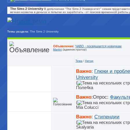
The Sims 2 University
В дополнении "The Sims 2 Университет" симам представитс
вечная нехватка в деньгах и попытки их заработать - от поисков временной работ
Темы раздела:
The Sims 2 University
Объявление
:
ЧАВО - посвящается новичкам
Martini
(администратор)
Тема
/
Автор
Важно
:
Глюки и пробле
University
(
Поле4ка
Важно
:Опрос:
Факульт
(
Mia Colucci
Важно
:
Стипендии
(
Skalyaria