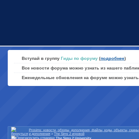
Вступай в группу
Гиды по форуму
(
подробнее
)
Все новости форума можно узнать из нашего пабли
Еженедельные обновления на форуме можно узнат
Prosims: новости, обзоры, дополнения, файлы, коды, объекты, скин
и дополнения
>
The Sims 2 игровой
The Sims 2 University