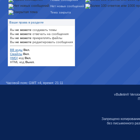
Нет новых сообщений
Тема закрыта
Ваши права в разделе
Вы
не можете
создавать темы
Вы
не можете
отвечать на сообщения
Вы
не можете
прикреплять файлы
Вы
не можете
редактировать сообщения
BB коды
Вкл.
Смайлы
Вкл.
[IMG]
код
Вкл.
HTML код
Выкл.
Часовой пояс GMT +4, время:
21:11
vBulletin® Versio
П
Запрещено копирование
без письменного ра