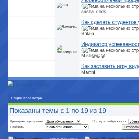
Любвеобильный профес
(
sasha_chdk
Как сделать студенто
(
Britain
Индикатор успеваемос
(
Mish@@@
Как заставить игру виде
Martini
Опции просмотра
Показаны темы с 1 по 19 из 19
Критерий сортировки
Порядок отображения
Показать
Новые сообщения