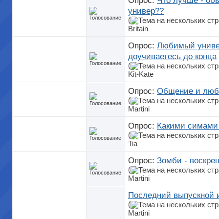
Опрос:
Что лучше - об
универ??
(
Britain
Опрос:
Любимый универ
доучиваетесь до конца
(
Kit-Kate
Опрос:
Общение и люб
(
Martini
Опрос:
Какими симами 
(
Tia
Опрос:
Зомби - воскре
(
Martini
Последний выпускной и
(
Martini