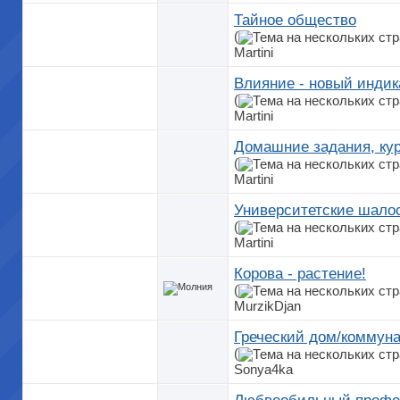
Тайное общество
(
Martini
Влияние - новый индик
(
Martini
Домашние задания, ку
(
Martini
Университетские шало
(
Martini
Корова - растение!
(
MurzikDjan
Греческий дом/коммун
(
Sonya4ka