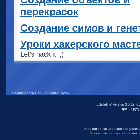
перекрасок
Cоздание симов и гене
Уроки хакерского маст
Let's hack it! ;)
Часовой пояс GMT +4, время:
02:37
vBulletin® Version 3.6.12. C
При сотрудни
Запрещено копирование и публик
без письменного разрешения а