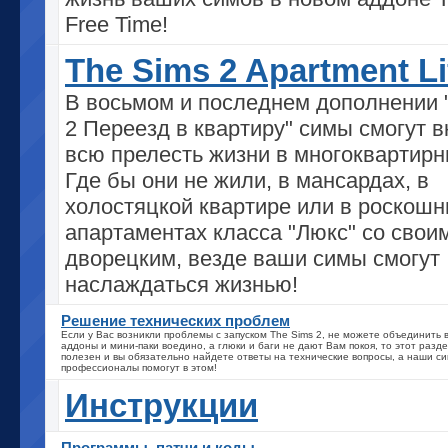
Free Time!
The Sims 2 Apartment Li
В восьмом и последнем дополнении 
2 Переезд в квартиру" симы смогут в
всю прелесть жизни в многоквартирн
Где бы они не жили, в мансардах, в
холостяцкой квартире или в роскош
апартаментах класса "Люкс" со свои
дворецким, везде ваши симы смогут
наслаждаться жизнью!
Решение технических проблем
Если у Вас возникли проблемы с запуском The Sims 2, не можете объединить
аддоны и мини-паки воедино, а глюки и баги не дают Вам покоя, то этот разд
полезен и вы обязательно найдете ответы на технические вопросы, а наши с
профессионалы помогут в этом!
Инструкции
Программы, патчи и коды