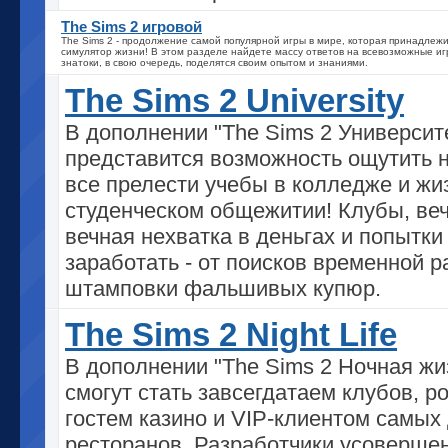
The Sims 2 игровой
The Sims 2 - продолжение самой популярной игры в мире, которая принадлежи
симулятор жизни! В этом разделе найдете массу ответов на всевозможные иг
знатоки, в свою очередь, поделятся своим опытом и знаниями.
The Sims 2 University
В дополнении "The Sims 2 Университ
представится возможность ощутить 
все прелести учебы в колледже и жи
студенческом общежитии! Клубы, веч
вечная нехватка в деньгах и попытки
заработать - от поисков временной 
штамповки фальшивых купюр.
The Sims 2 Night Life
В дополнении "The Sims 2 Ночная жи
смогут стать завсегдатаем клубов, 
гостем казино и VIP-клиентом самых
ресторанов. Разработчики усоверше