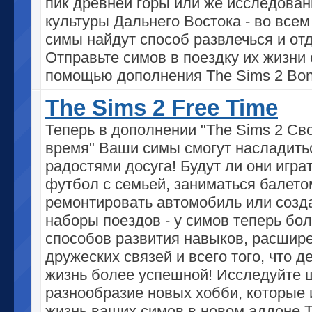
пик древней горы или же исследован
культуры Дальнего Востока - во все
симы найдут способ развлечься и отд
Отправьте симов в поездку их жизни 
помощью дополнения The Sims 2 Bon
The Sims 2 Free Time
Теперь в дополнении "The Sims 2 Св
время" Ваши симы смогут насладить
радостями досуга! Будут ли они играт
футбол с семьей, заниматься балето
ремонтировать автомобиль или созд
наборы поездов - у симов теперь бо
способов развития навыков, расшир
дружеских связей и всего того, что д
жизнь более успешной! Исследуйте 
разнообразие новых хобби, которые
жизнь ваших симов в новом аддоне T