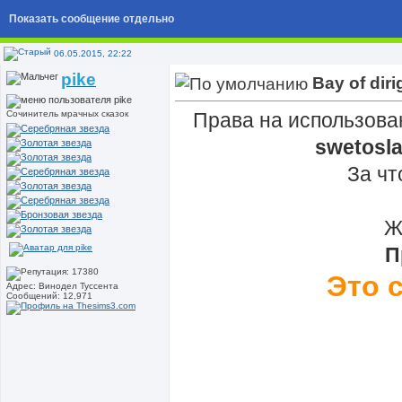
Показать сообщение отдельно
06.05.2015, 22:22
pike
Bay of diri
Сочинитель мрачных сказок
Права на использова
swetosla
За чт
Ж
П
Это 
Адрес: Винодел Туссента
Сообщений: 12,971