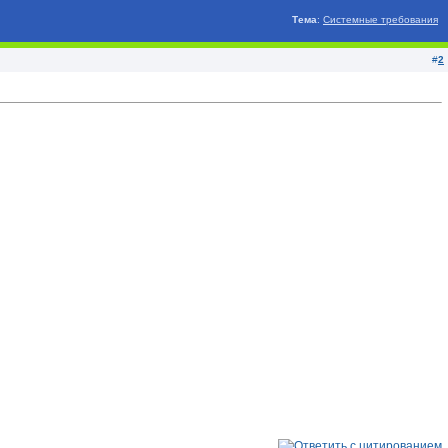
Тема
:
Системные требования
#
2