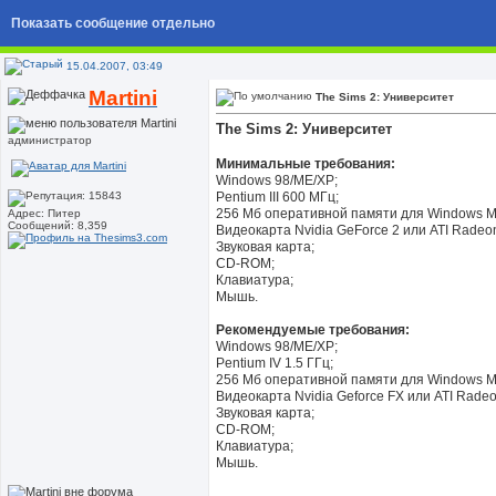
Показать сообщение отдельно
15.04.2007, 03:49
Martini
The Sims 2: Университет
The Sims 2: Университет
администратор
Минимальные требования:
Windows 98/ME/XP;
Pentium III 600 МГц;
256 Мб оперативной памяти для Windows M
Адрес: Питер
Сообщений: 8,359
Видеокарта Nvidia GeForce 2 или ATI Radeon
Звуковая карта;
CD-ROM;
Клавиатура;
Мышь.
Рекомендуемые требования:
Windows 98/ME/XP;
Pentium IV 1.5 ГГц;
256 Мб оперативной памяти для Windows M
Видеокарта Nvidia Geforce FX или ATI Radeo
Звуковая карта;
CD-ROM;
Клавиатура;
Мышь.