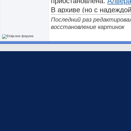
приостановлена.
Алвер
В архиве (но с надеждо
потихонечку начинает п
Последний раз редактировал
восстановление картинок