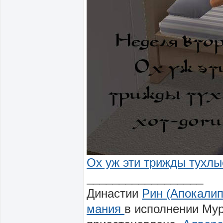
Ох уж эти трижды тухлы
__________________
Династии
Рин (Апокалип
мания
в исполнении Му