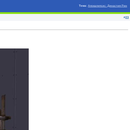
Тема
:
Апокалипсис: Династия Рин
#
23