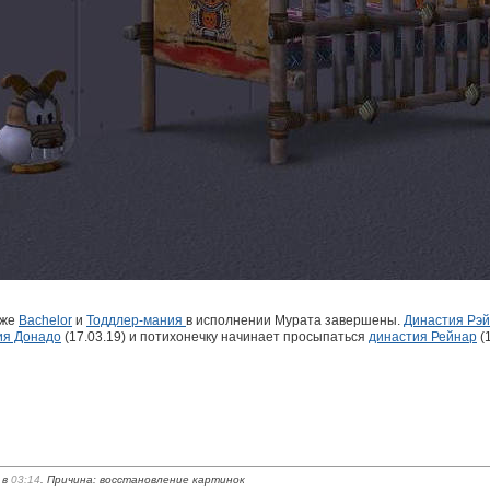
к же
Bachelor
и
Тоддлер-мания
в исполнении Мурата завершены.
Династия Рэ
ия Донадо
(17.03.19) и потихонечку начинает просыпаться
династия Рейнар
(1
 в
03:14
. Причина: восстановление картинок