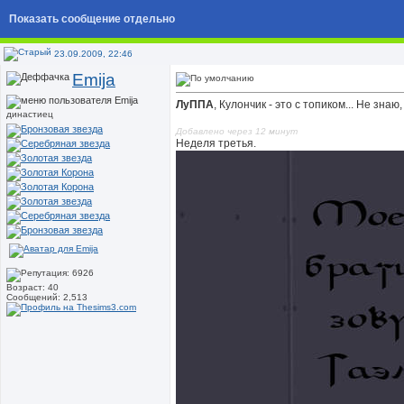
Показать сообщение отдельно
23.09.2009, 22:46
Emija
ЛуППА
, Кулончик - это с топиком... Не знаю, 
династиец
Добавлено через 12 минут
Неделя третья.
Возраст: 40
Сообщений: 2,513