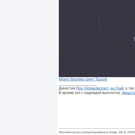
Моего братика зовут Таэлле
__________________
Династии
Рин (Апокалипсис)
,
ан Грай
, а та
В архиве (но с надеждой выползти):
династ
Последний раз редактировалось Emija, 28.11.2018