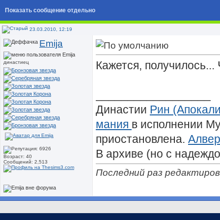
Показать сообщение отдельно
23.03.2010, 12:19
Emija
Кажется, получилось... 
династиец
__________________
Династии
Рин (Апокали
мания
в исполнении М
приостановлена.
Алве
В архиве (но с надежд
Возраст: 40
Сообщений: 2,513
потихонечку начинает
Последний раз редактирова