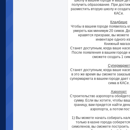
школу в вашем городе и ваши дет
получить образование. При дости
разместить вторую школу и создать
КАСе.
Кладбище
Чтобы в вашем городе появилось к
умереть как минимум 20 симов. До
нравятся призраки, вы можете
инвентаре одного из
Книжный магаз
Станет доступным, когда ваше насе
После появления в вашем городе к
сможете создать 1 сим
Супермаркет
Станет доступным, когда ваше насе
в это же время вы сможете заказы
супермаркета в вашем городе дает 
сима в КАСе.
Аэропорт
Строительство аэропорта обойдется
сумму. Если вы хотите, чтобы ва
границу, вам придется найти ден
аэропорта, а потом пос
1) Вы можете начать собирать нало
только в казне города соберетс
симоленов, вы сможете построить 