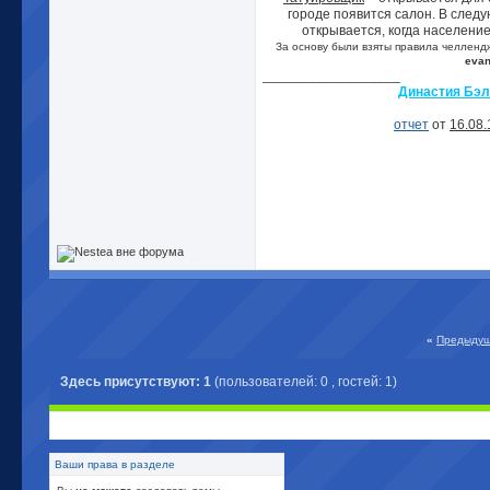
городе появится салон. В след
открывается, когда население
За основу были взяты правила челлендж
eva
__________________
Династия Бэл
отчет
от
16.08.
«
Предыдущ
Здесь присутствуют: 1
(пользователей: 0 , гостей: 1)
Ваши права в разделе