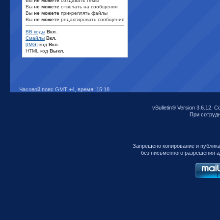
Вы
не можете
создавать темы
Вы
не можете
отвечать на сообщения
Вы
не можете
прикреплять файлы
Вы
не можете
редактировать сообщения
BB коды
Вкл.
Смайлы
Вкл.
[IMG]
код
Вкл.
HTML код
Выкл.
Часовой пояс GMT +4, время:
15:18
vBulletin® Version 3.6.12. C
При сотрудни
Запрещено копирование и публик
без письменного разрешения а