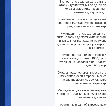
Бизнес
- открывается одна ваканс
который купил хотя бы по одной ак
Когда сим достигает вершины 
становится доступной для
Криминал
– открывается одна вака
достигает 100. Следующая ваканси
раз, когда сим достигает в
Кулинария
– открывается одна в
сима, который до максимума прокач
и выполняет все задания из журна
достигнет вершины карьеры, карьер
всех симов.
Журналистика
– одна вакансия б
население достигнет 1000, при
увеличение населения на 1000 от
данной карьер
Охрана правопорядка
- карьера ст
всех симов, если в городе было 
население достигло 500 или како
вершины карьеры в к
Медицина
– одна вакансия открыва
достигнет 1000. Карьера будет дост
население достигне
Армия
– для данной карьеры воз