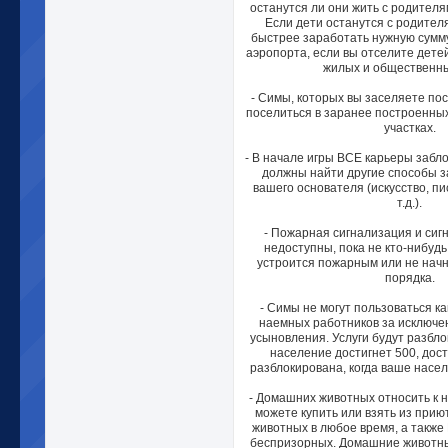
останутся ли они жить с родителя
Если дети останутся с родител
быстрее заработать нужную сумму
аэропорта, если вы отселите дете
жилых и общественны
- Симы, которых вы заселяете пос
поселиться в заранее построенных
участках.
- В начале игры ВСЕ карьеры забл
должны найти другие способы з
вашего основателя (искусство, пи
т.д.).
- Пожарная сигнализация и сиг
недоступны, пока не кто-нибудь
устроится пожарным или не начн
порядка.
- Симы не могут пользоваться к
наемных работников за исключе
усыновления. Услуги будут разбло
население достигнет 500, дос
разблокирована, когда ваше насел
- Домашних животных относить к 
можете купить или взять из прию
животных в любое время, а также
беспризорных. Домашние животные