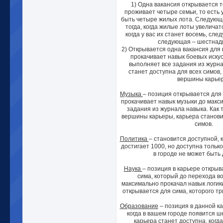
1) Одна вакансия открывается то
проживает четыре семьи, то есть 
быть четыре жилых лота. Следующ
тогда, когда жилые лоты увеличатс
когда у вас их станет восемь, сл
следующая – шестнадца
2) Открывается одна вакансия для 
прокачивает навык боевых искус
выполняет все задания из журна
станет доступна для всех симов,
вершины карье
Музыка
– позиция открывается для 
прокачивает навык музыки до макс
задания из журнала навыка. Как 
вершины карьеры, карьера станови
симов.
Политика
– становится доступной, 
достигает 1000, но доступна только
в городе не может быть 
Наука
– позиция в карьере открыв
сима, который до перехода в
максимально прокачал навык логики
открывается для сима, которого тр
Образование
– позиция в данной ка
когда в вашем городе появится ш
карьера станет доступна, когд