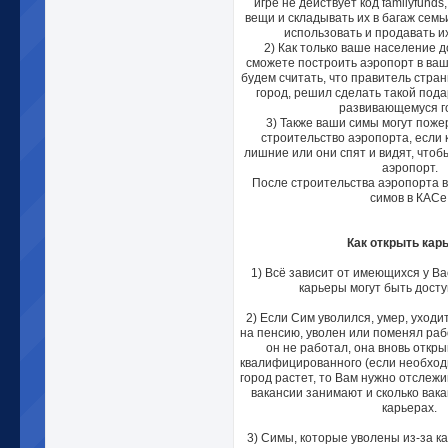
игре не действует код familyfunds
вещи и складывать их в багаж семь
использовать и продавать и
2) Как только ваше население д
сможете построить аэропорт в ваш
будем считать, что правитель стра
город, решил сделать такой под
развивающемуся г
3) Также ваши симы могут поже
строительство аэропорта, если 
лишние или они спят и видят, чтоб
аэропорт.
После строительства аэропорта в
симов в КАСе
Как открыть кар
1) Всё зависит от имеющихся у Ва
карьеры могут быть досту
2) Если Сим уволился, умер, уходи
на пенсию, уволен или поменял рабо
он не работал, она вновь откры
квалифицированного (если необходи
город растет, то Вам нужно отслежи
вакансии занимают и сколько вака
карьерах.
3) Симы, которые уволены из-за к