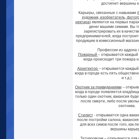
достигнет вершины 
Карьеры, связанные с навыками (
художник, изобретатель, фотог
нектара
) являются на первых пара
денег вашими симами. Вы т
зарегистрировать их в качест
предпринимателей, когда построите
продукцию в комиссионный магазин
Профессии из аддона 
Пожарный
– открывается каждый 
когда происходит три пожара 
Архитектор
– открывается каждый 
когда в городе есть пять общественн
и т.д.).
Охотник за привидениями
– открыва
когда в городе появляется кладбищ
только один охотник, вакансия буд
после смерти, либо после увол
охотника.
Стилист
- открывается одна вака
после постройки салона, вакансия
для всех симов после того, как 
вершины карье
Татуировщик
– открывается для о