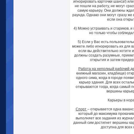
игнорировать карточки шанса!) или 
не пошли на работу, не могут сраз
самую карьеру. Они должны жда
раунда. Однако они могут сразу же 
если она откры
4) Можно устраивать и стариков, и
но только чтобы соблюдал
5) Если у Вас есть пользователь
можете либо игнорировать их для в
если вы действительно хотите и
должны создать разумные, прием
открытия и затем придер
Работа на неполный рабочий д
книжный магазин, кладбище) откр
одного сима, когда в городе появ
карьер здания. Для всех остал
открываются тогда, когда самый 
вершины карье
Карьеры в нора
Спорт
– открывается одна ваканс
который до максимума прокачив
выполняет все задания из журнал
данный сим достигнет вершины кар
доступна для всех 