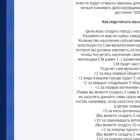
пока не будут открыты карьеры для
нельзя нанимать дрессировщика,
достигнет 500
Как подсчитать нас
Цель игры создать город с на
Разумеется вам не нужно завод
Количество населения субъективн
используется Сим-мультипликатор 
которое вы должны умножить на ко
чтобы посчитать население свое
челленджа СМ равен 1, с развитие
СМ будет раст
Подсчет сим-мультипл
+1 за ваш первый общест
+1 когда в вашем городе будет 5 
+1 за каждые следующие 5 общ
+1 за первую купленную 
(Также вы можете создать 1 сима в
не заселять данного сима сразу ж
потом, например, если захотите по
а целую семью
+5 за пять купленны
(Вы можете создать 5 си
+10 за одиннадцать купл
(Вы можете создать 10 с
+2 за покупку одного 
(Вы можете создать 2 си
+10 за покупку пяти тип