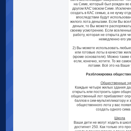
на Симе, который был рожден во 
другом КАС’овском Симе. Исключен
создать в КАС семью, а не кучку от
впоследствии будут использова
жилого лота деньгами. Если Вы всели
деньги, то Вы можете распоряжать
своему усмотрению. Если вселенны
работу, которая не открыта для 
немедленно его ув
2) Вы можете использовать любые
или готовые лоты в качестве жи
(кроме основателя). Можно также 
если, конечно, хотите. То же сам
лотами. Всё это на Ваше
Разблокировка обществе
Общественные зд
Каждые четыре жилых здания да
открыть или построить один обще
общественный лот прибавляет опр
баллов к сим-мультипликатору и 
общественного лота у вас появ
создать одного сима
Школа
Ваши дети не могут ходить в школ
достигнет 250. Как только это пр