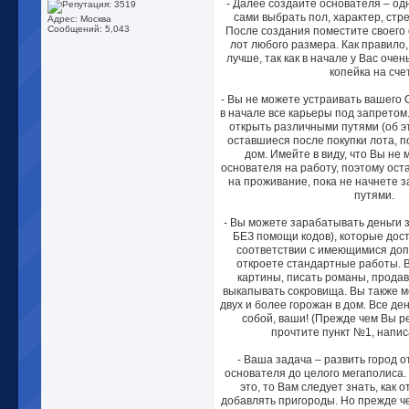
- Далее создайте основателя – од
сами выбрать пол, характер, стр
Адрес: Москва
Сообщений: 5,043
После создания поместите своего 
лот любого размера. Как правило,
лучше, так как в начале у Вас очен
копейка на счет
- Вы не можете устраивать вашего С
в начале все карьеры под запретом
открыть различными путями (об эт
оставшиеся после покупки лота, 
дом. Имейте в виду, что Вы не
основателя на работу, поэтому ост
на проживание, пока не начнете 
путями.
- Вы можете зарабатывать деньги з
БЕЗ помощи кодов), которые дост
соответствии с имеющимися доп
откроете стандартные работы. 
картины, писать романы, продав
выкапывать сокровища. Вы также м
двух и более горожан в дом. Все ден
собой, ваши! (Прежде чем Вы р
прочтите пункт №1, напис
- Ваша задача – развить город о
основателя до целого мегаполиса.
это, то Вам следует знать, как 
добавлять пригороды. Но прежде ч