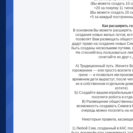
(Вы можете создать 10 с
+20 за покупку 11 типо
(Вы можете создать 20 си
+5 за каждый построенны
Как расширить г
В основном Вы можете расширять 
создания новых жилых лотов, кот
позволят Вам размещать обществ
дадут право на создание новых Си
быть созданы несколькими путями,
Не стесняйтесь пользоваться лю
сочетайте их друг с 
А) Традиционный путь. Жените В
горожанине --- или просто вселите
грехе --- и позвольте им произв
временем дети вырастут, после че
их в собственном отдельном доме
хотите).
Б) Создайте вашим играбельным 
поселите робота в отде
В) Размещение общественных
возможность создавать Симов в 
очередь можно поселить на н
Некоторые правила, касающ
1) Любой Сим, созданный в КАС по
быть вселен/выдан замуж/женат тол