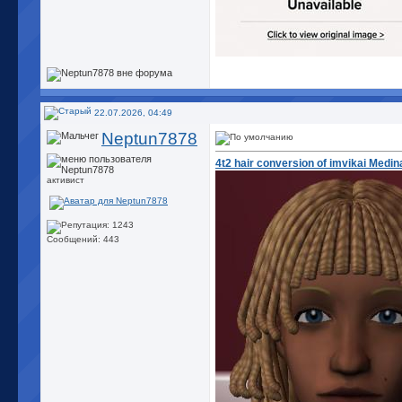
22.07.2026, 04:49
Neptun7878
4t2 hair conversion of imvikai Medin
активист
Сообщений: 443