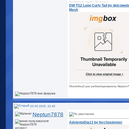
Добавлено через 38 секунд
DW TS2 Long Curly Tail by delcowe
Mesh
Последний раз редактировалось Neptun7
20.05.2026, 22:45
Neptun7878
AdvientoDia13 by ferchosimmer
активист