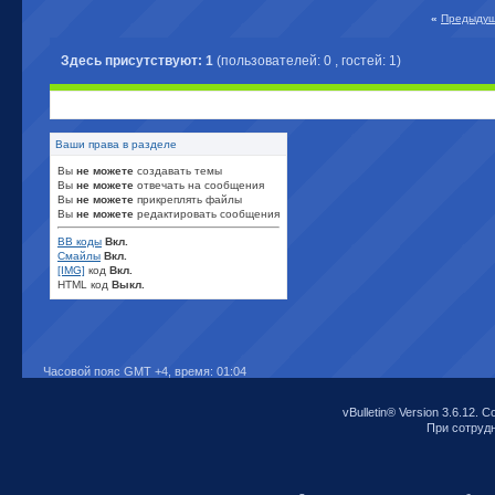
«
Предыдущ
Здесь присутствуют: 1
(пользователей: 0 , гостей: 1)
Ваши права в разделе
Вы
не можете
создавать темы
Вы
не можете
отвечать на сообщения
Вы
не можете
прикреплять файлы
Вы
не можете
редактировать сообщения
BB коды
Вкл.
Смайлы
Вкл.
[IMG]
код
Вкл.
HTML код
Выкл.
Часовой пояс GMT +4, время:
01:04
vBulletin® Version 3.6.12. C
При сотрудни