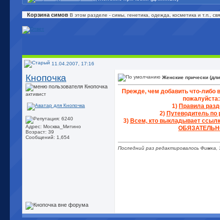
Корзина симов
В этом разделе - симы, генетика, одежда, косметика и т.п., 
11.04.2007, 17:16
Кнопочка
Женские прически (дл
Прежде, чем добавить что-либо в
активист
пожалуйста:
1)
Правила разд
2)
Путеводитель по 
3)
Всем, кто выкладывает ссылки
Адрес: Москва_Митино
ОБЯЗАТЕЛЬН
Возраст: 39
Сообщений: 1,654
Последний раз редактировалось Фимка, 