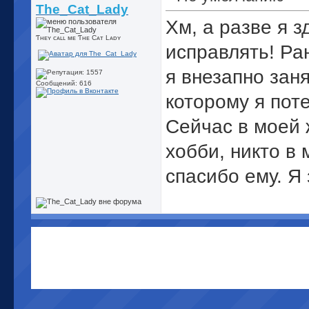
The_Cat_Lady
Хм, а разве я 
Ƭʜᴇʏ cᴀʟʟ ᴍᴇ Ƭʜᴇ Cᴀᴛ Lᴀᴅʏ
исправлять! Ра
я внезапно заня
Сообщений: 616
которому я пот
Сейчас в моей 
хобби, никто в 
спасибо ему. Я