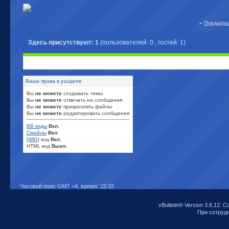
«
Предыдущ
Здесь присутствуют: 1
(пользователей: 0 , гостей: 1)
Ваши права в разделе
Вы
не можете
создавать темы
Вы
не можете
отвечать на сообщения
Вы
не можете
прикреплять файлы
Вы
не можете
редактировать сообщения
BB коды
Вкл.
Смайлы
Вкл.
[IMG]
код
Вкл.
HTML код
Выкл.
Часовой пояс GMT +4, время:
15:32
vBulletin® Version 3.6.12. C
При сотрудни