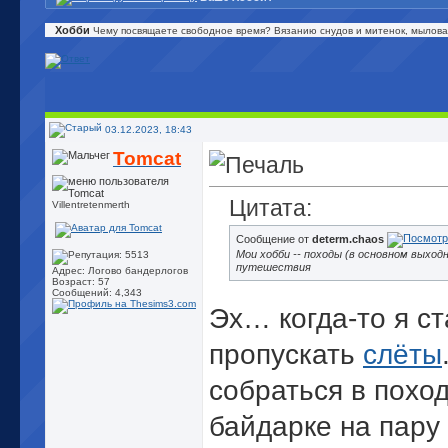
Хобби
Чему посвящаете свободное время? Вязанию снудов и митенок, мылов
03.12.2023, 18:43
Tomcat
Цитата:
Villentretenmerth
Сообщение от
determ.chaos
Мои хобби -- походы (в основном выходн
путешествия
Адрес: Логово бандерлогов
Возраст: 57
Сообщений: 4,343
Эх… когда-то я с
пропускать
слёты
собраться в поход
байдарке на пару