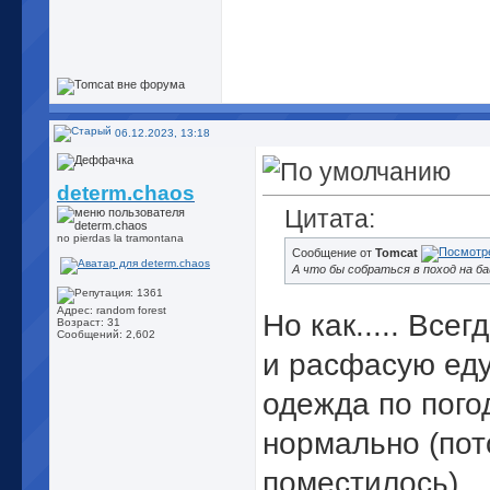
Палачи, диктаторы
потому что ис
06.12.2023, 13:18
а голодный
кисон
determ.chaos
Цитата:
no pierdas la tramontana
Сообщение от
Tomcat
А что бы собраться в поход на ба
Адрес: random forest
Но как..... Все
Возраст: 31
Сообщений: 2,602
и расфасую еду,
одежда по погод
нормально (пот
поместилось)