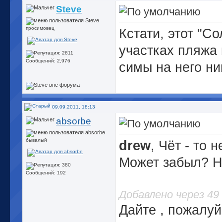
Steve
просимовец
Кстати, этот "С
участках пляжа 
Сообщений: 2,976
симы на него ни
09.09.2011, 18:13
absorbe
бывалый
drew
, Чёт - то 
Может забыл? Н
Сообщений: 192
Добавлено через 49
Дайте , пожалуй