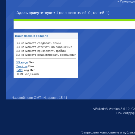
«
Предыдущ
Здесь присутствуют: 1
(пользователей: 0 , гостей: 1)
Ваши права в разделе
Вы
не можете
создавать темы
Вы
не можете
отвечать на сообщения
Вы
не можете
прикреплять файлы
Вы
не можете
редактировать сообщения
BB коды
Вкл.
Смайлы
Вкл.
[IMG]
код
Вкл.
HTML код
Выкл.
Часовой пояс GMT +4, время:
15:41
vBulletin® Version 3.6.12. C
При сотрудни
Запрещено копирование и публик