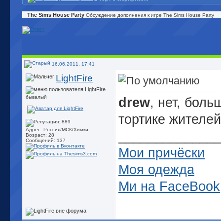
The Sims House Party
Обсуждение дополнения к игре The Sims House Party
16.06.2011, 17:41
LightFire
бывалый
drew
, нет, боль
тортике жителей 
Адрес: Россия/МСК/Химки
_____________
Возраст: 28
Сообщений: 137
Мои причёски
Моя одежда
Ми на FaceBook