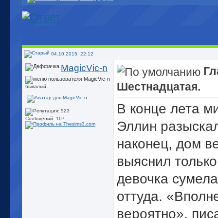
04.10.2015, 22:12
MagicVic-n
Гл
Шестнадцатая.
бывалый
В конце лета м
Сообщений: 107
Эллин разыскал
наконец, дом в
выяснил только
девочка сумела
оттуда. «Вполн
вероятно», пис