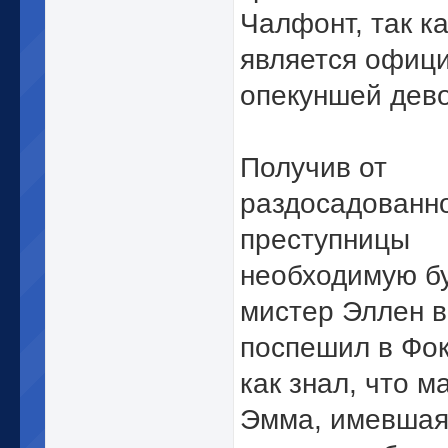
Чалфонт, так ка
является офиц
опекуншей дев
Получив от
раздосадованн
преступницы
необходимую бу
мистер Эллен 
поспешил в Фок
как знал, что м
Эмма, имевша