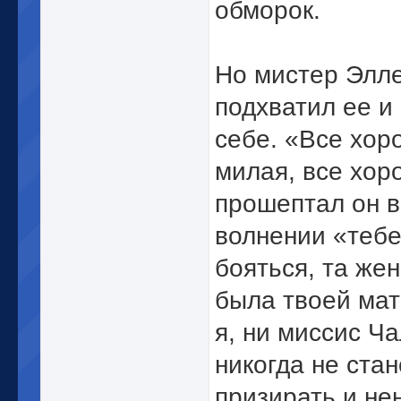
обморок.
Но мистер Элл
подхватил ее и
себе. «Все хор
милая, все хор
прошептал он в
волнении «тебе
бояться, та же
была твоей ма
я, ни миссис Ч
никогда не ста
призирать и не