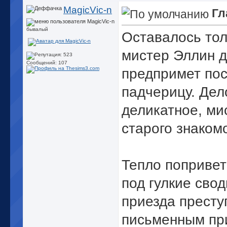
MagicVic-n
Гл
бывалый
Оставалось тол
мистер Эллин д
Сообщений: 107
предпримет пос
падчерицу. Дел
деликатное, ми
старого знаком
Тепло попривет
под гулкие сво
приезда престу
письменным при