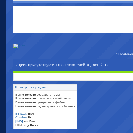
«
Предыдущ
Здесь присутствуют: 1
(пользователей: 0 , гостей: 1)
Ваши права в разделе
Вы
не можете
создавать темы
Вы
не можете
отвечать на сообщения
Вы
не можете
прикреплять файлы
Вы
не можете
редактировать сообщения
BB коды
Вкл.
Смайлы
Вкл.
[IMG]
код
Вкл.
HTML код
Выкл.