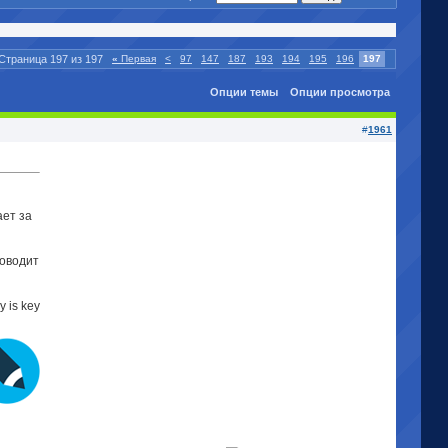
Страница 197 из 197
«
Первая
<
97
147
187
193
194
195
196
197
Опции темы
Опции просмотра
#
1961
ает за
роводит
y is key