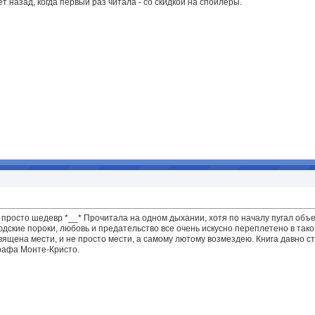
ет назад, когда первый раз читала - со скидкой на спойлеры.
о просто шедевр *__* Прочитала на одном дыхании, хотя по началу пугал об
юдские пороки, любовь и предательство все очень искусно переплетено в тако
вящена мести, и не просто мести, а самому лютому возмездею. Книга давно с
графа Монте-Кристо.