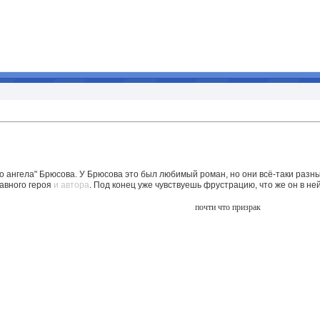
о ангела" Брюсова. У Брюсова это был любимый роман, но они всё-таки разны
авного героя
и автора
. Под конец уже чувствуешь фрустрацию, что же он в не
почти что призрак