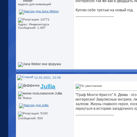
Интересно так же как и двадцать л
кадило для инвокаций
Куплю себе третью на новый год.
__________________
Адрес: Инквизиторск
Сообщений: 1,497
12.02.2021, 22:09
Jullia
"Граф Монте-Кристо" А. Дюма - эт
Mr. Robot
интересен! Закулисные интриги, л
залпом. Жизнь главного героя, пос
окунуться в историю загадочного 
__________________
Сообщений: 504