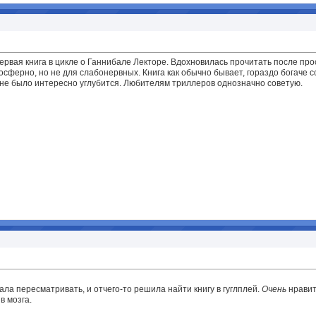
первая книга в цикле о Ганнибале Лекторе. Вдохновилась прочитать после п
осферно, но не для слабонервных. Книга как обычно бывает, гораздо богаче
мне было интересно углубится. Любителям триллеров однозначно советую.
ла пересматривать, и отчего-то решила найти книгу в гуглплей.
Очень
нравитс
в мозга.