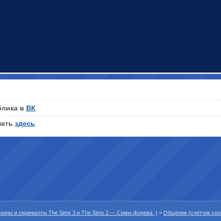
блика в
ВК
нать
здесь
 скины и скриншоты The Sims 3 и The Sims 2 — Симы форева ;)
>
Общение (счетчик со