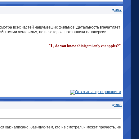
#
1967
росмотра всех частей нашумевших фильмов. Детальность впечатляет
 событиями чем фильм, но некоторые поклонники киноверсии
"L, do you know shinigami only eat apples?"
#
1968
я как написано. Завидую тем, кто не смотрел, и может прочесть, не