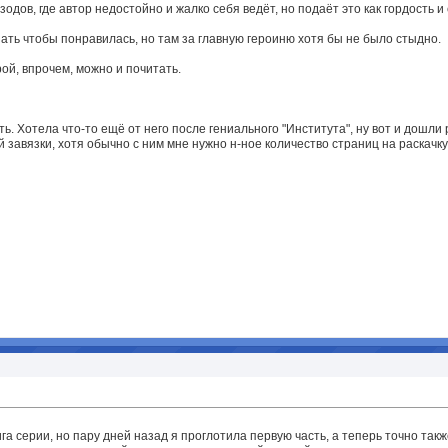
одов, где автор недостойно и жалко себя ведёт, но подаёт это как гордость 
зать чтобы понравилась, но там за главную героиню хотя бы не было стыдно.
й, впрочем, можно и почитать.
. Хотела что-то ещё от него после гениального "Института", ну вот и дошли ру
 завязки, хотя обычно с ним мне нужно н-ное количество страниц на раскачку
 серии, но пару дней назад я проглотила первую часть, а теперь точно также