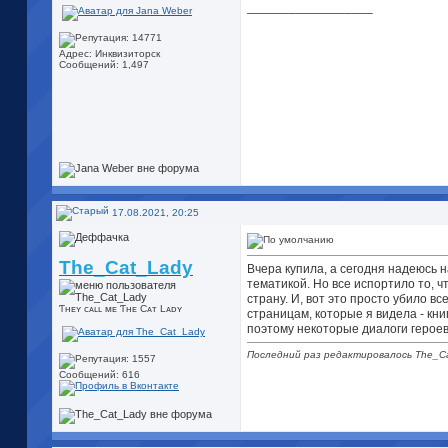
__________________
Адрес: Инквизиторск
Сообщений: 1,497
17.08.2021, 20:25
The_Cat_Lady
Вчера купила, а сегодня надеюсь н
тематикой. Но все испортило то, ч
страну. И, вот это просто убило в
Ƭʜᴇʏ cᴀʟʟ ᴍᴇ Ƭʜᴇ Cᴀᴛ Lᴀᴅʏ
страницам, которые я видела - кн
поэтому некоторые диалоги героев 
Последний раз редактировалось The_Ca
Сообщений: 616