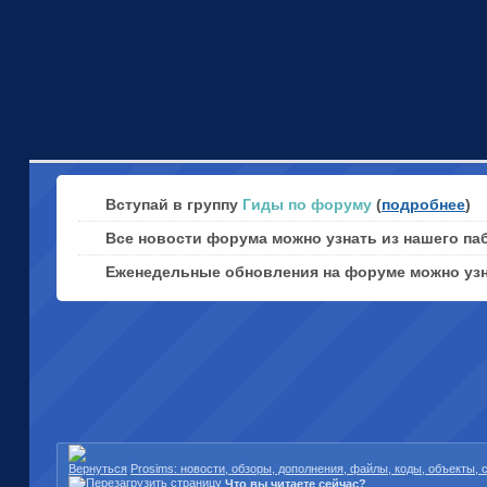
Вступай в группу
Гиды по форуму
(
подробнее
)
Все новости форума можно узнать из нашего па
Еженедельные обновления на форуме можно уз
Prosims: новости, обзоры, дополнения, файлы, коды, объекты,
Что вы читаете сейчас?