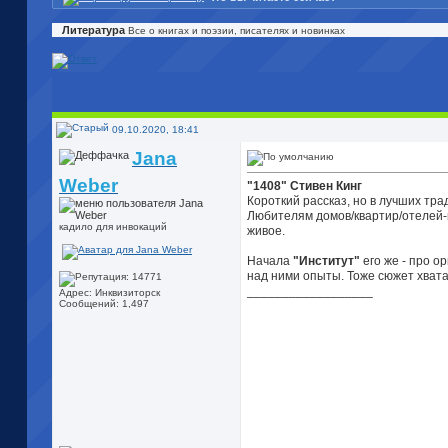
Литература
Все о книгах и поэзии, писателях и новинках
09.10.2020, 18:41
Jana
Weber
"1408" Стивен Кинг
Короткий рассказ, но в лучших тр
Любителям домов/квартир/отелей-
кадило для инвокаций
живое.
Начала
"Институт"
его же - про 
над ними опыты. Тоже сюжет хвата
__________________
Адрес: Инквизиторск
Сообщений: 1,497