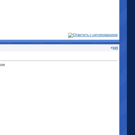
#
165
шек