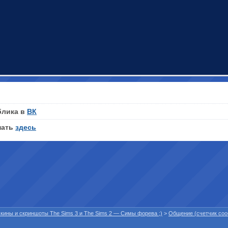
блика в
ВК
нать
здесь
 скины и скриншоты The Sims 3 и The Sims 2 — Симы форева ;)
>
Общение (счетчик со