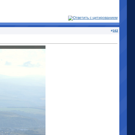
#
162