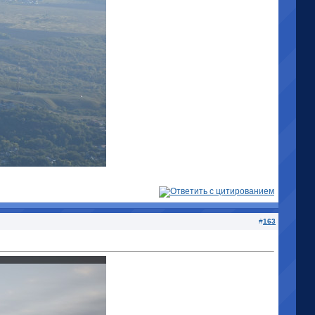
#
163