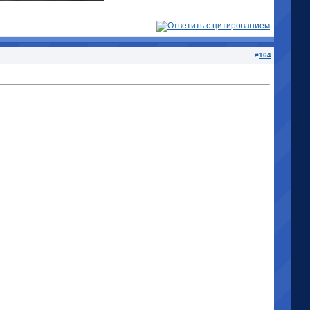
#
164