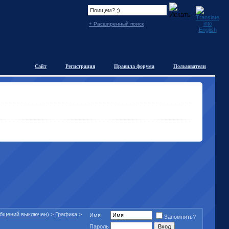
+ Расширенный поиск
Сайт
Регистрация
Правила форума
Пользователи
общений выключен)
>
Графика
>
Имя
Запомнить?
Пароль