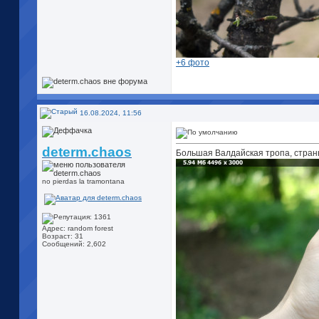
+6 фото
16.08.2024, 11:56
determ.chaos
Большая Валдайская тропа, странн
no pierdas la tramontana
Адрес: random forest
Возраст: 31
Сообщений: 2,602