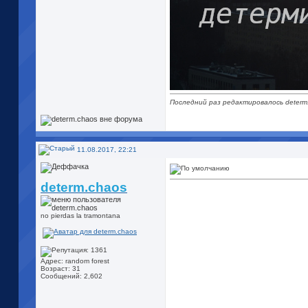
Последний раз редактировалось determ.
11.08.2017, 22:21
determ.chaos
no pierdas la tramontana
Адрес: random forest
Возраст: 31
Сообщений: 2,602