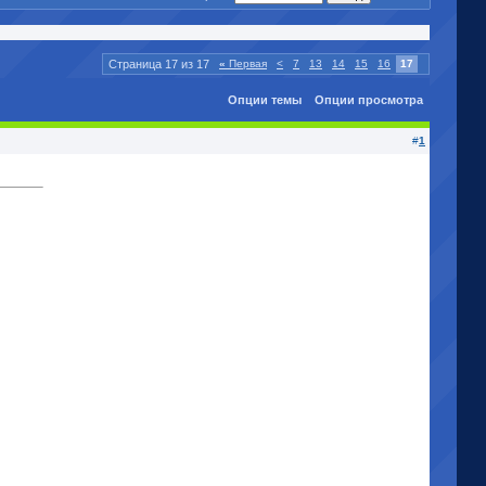
Страница 17 из 17
«
Первая
<
7
13
14
15
16
17
Опции темы
Опции просмотра
#
1