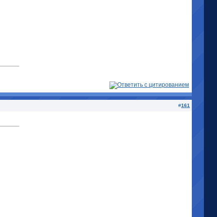
#
161