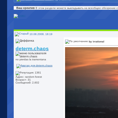
Ваш креатив
В этом разделе можете выкладывать на всеобщее обозрение св
10.08.2008, 18:19
by irrational
determ.chaos
no pierdas la tramontana
Адрес: random forest
Возраст: 31
Сообщений: 2,602