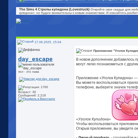
The Sims 4 Стрелы купидона (Lovestruck)
Откройте свое сердце для люб
купидона», но будьте внимательны к новым знакомствам. И опасайтесь разбит
17.06.2025, 15:04
Приложение "Уголок Купидо
day_escape
В новом дополнении добавилось п
могут легко познакомиться с друг
пол - это лава
Приложение «Уголок Купидона» — 
Вы можете воспользоваться прило
телефоне, выберите значок телефо
Возраст: 30
Сообщений: 2,218
«Уголок Купидона»
Чтобы воспользоваться приложени
Открыв приложение, вы увидите ок
- Личный профиль -
создавайте и 