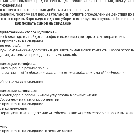
ений. Эти свидания предназначены для налаживания отношений, если у ваш
 отношениями
ечи включают платонические действия и развлечения
желанию, поэтому вам необязательно выполнять определенные действия во 
ля этого при выборе вида свидания уберите галочку около пункта «Цели и наг
Как позвать симов на свидание
в приложении «Уголок Купидона»
профили»
, где вы найдете профили всех симов, которые вам понравились.
е пригласить на свидание.
овать свидание»
.
дку
«Сохраненные профили»
и добавить симов в свои контакты. После этого в
дания, используя приведенные ниже способы.
с помощью телефона
углу экрана в режиме жизни.
»
, а затем —
«Предложить запланировать свидание»
или
«Предложить
ыбора сима для свидания.
с помощью календаря
к календаря в левом нижнем углу экрана в режиме жизни.
Свидание»
из списка мероприятий.
е пригласить на свидание.
 и развлечения.
выбрав день в календаре или
«Сейчас»
в окне
«Время события»
, если вы хоти
.
ично
е пригласить на свидание, в режиме жизни.