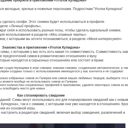
здание профиля в приложении «Уголок Купидона»
ся молодые, зрелые и пожилые персонажи. Подросткам "Уголок Купидона"
 сделать селфи. Этот снимок будет использоваться в профиле.
зделе
«Личный профиль»
,
руг себя и использовать разные позы, чтобы сделать идеальный снимок.
 для использования в разделе
«Мои главные черты»
.
мов, с которыми вы хотите познакомиться, в разделе
«Меня интересуют»
.
Знакомства в приложении «Уголок Купидона»
симы, с которыми у вас есть хоть какая-то совместимость. Совместимость за
же предпочтений симов в романтических отношениях и вуху.
торые находятся в серьезных отношениях или состоят в браке.
уже существующими в игре симами; новыми симами, созданными автоматически; а та
алереи созданы только с использованием имеющегося у вас контента и не содержат
только избранных симов из Галереи или симов ваших любимых творцов, выберите это 
вы можете вообще не использовать симов из Галереи.
ного количества сохраненных профилей в приложении, удалите некоторых симов из в
бы освободить место для новых.
Как спланировать свидание
иданий. Симы могут использовать его для планирования свиданий как с новы
Купидона», так и с симами, с которыми они уже находятся в отношениях. Кр
ния из основной игры.
настроить в редакторе свиданий, включая выбор заведения, развлечений и