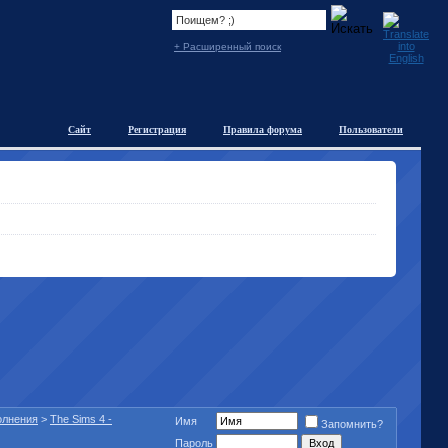
+ Расширенный поиск
Сайт
Регистрация
Правила форума
Пользователи
полнения
>
The Sims 4 -
Имя
Запомнить?
Пароль