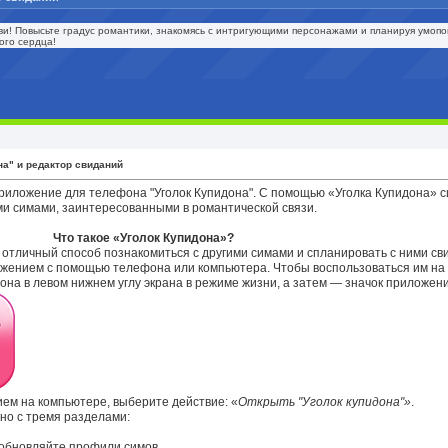
ви! Повысьте градус романтики, знакомясь с интригующими персонажами и планируя умоп
ого сердца!
на" и редактор свиданий
риложение для телефона "Уголок Купидона". С помощью «Уголка Купидона» 
ими симами, заинтересованными в романтической связи.
Что такое «Уголок Купидона»?
отличный способ познакомиться с другими симами и спланировать с ними св
жением с помощью телефона или компьютера. Чтобы воспользоваться им на
на в левом нижнем углу экрана в режиме жизни, а затем — значок приложен
ем на компьютере, выберите действие: «
Открыть "Уголок купидона"»
.
но с тремя разделами:
обновляйте профили симов.