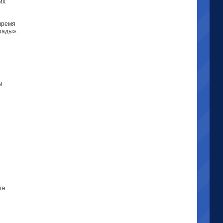
их
время
рады».
ы
те