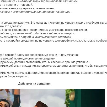
«Романтика» > «Предложить запланировать свидание»
.
о на панели отношений:
ом нижнем углу экрана в режиме жизни.
асить» > «Предложить запланировать свидание»
.
а свидание вслепую. Это означает, что они не узнают, с кем у них будет свид
как это сделать:
 значок телефона в левом нижнем углу экрана в режиме жизни.
пидона», а затем — «Сходить на свидание вслепую»
.
ть событие» с опцией «Начать свидание вслепую»
.
ать настройки свидания, но не увидите фотографию сима, с которым пройде
вой верхней части экрана в режиме жизни. В нем указано:
тывающий время до окончания свидания.
орую симы должны выполнить, чтобы свидание прошло успешно.
имые действия и задания, которые симы должны выполнить, чтобы свидание
имы могут получить награды бронзового, серебряного или золотого уровня. 
учше будут награды.
Действия на свидании