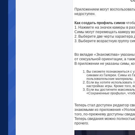
Со
Приложением могут воспользовать
недоступен.
Как создать профиль симов
чтобы
1. Нажмите на значок камеры в ра
Симы могут перемещать камеру вок
2. Выберите две черты характера
3. Выберите возрастную группу си
Во вкладке
«Знакомства»
указаны 
от сексуальной ориентации, а так
В приложении не указаны симы, ко
Вы сможете познакомиться с 
симами из Галереи. Симы из Г
пользовательские материалы.
Если вы хотите использовать 
настройках игры. Кроме того, 
Если вы достигните максималь
«Сохраненные профили»
, что
Теперь стал доступен редактор св
знакомыми из приложения «Уголок 
того, по-прежнему доступны свида
Теперь свидания можно полностью 
прочего.