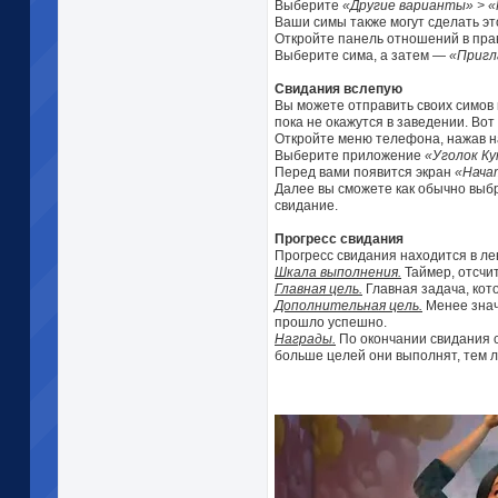
Выберите
«Другие варианты» > 
Ваши симы также могут сделать эт
Откройте панель отношений в прав
Выберите сима, а затем —
«Пригл
Свидания вслепую
Вы можете отправить своих симов н
пока не окажутся в заведении. Вот 
Откройте меню телефона, нажав на
Выберите приложение
«Уголок Ку
Перед вами появится экран
«Нача
Далее вы сможете как обычно выбр
свидание.
Прогресс свидания
Прогресс свидания находится в ле
Шкала выполнения.
Таймер, отсчи
Главная цель.
Главная задача, кот
Дополнительная цель.
Менее знач
прошло успешно.
Награды.
По окончании свидания с
больше целей они выполнят, тем л