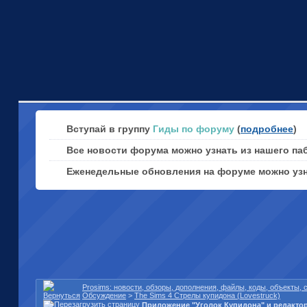
Вступай в группу
Гиды по форуму
(
подробнее
)
Все новости форума можно узнать из нашего па
Еженедельные обновления на форуме можно уз
Prosims: новости, обзоры, дополнения, файлы, коды, объекты,
Обсуждение
>
The Sims 4 Стрелы купидона (Lovestruck)
Приложение "Уголок Купидона" и редакто