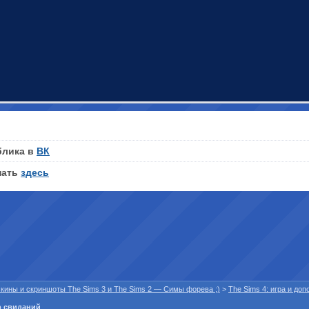
блика в
ВК
нать
здесь
 скины и скриншоты The Sims 3 и The Sims 2 — Симы форева ;)
>
The Sims 4: игра и до
р свиданий