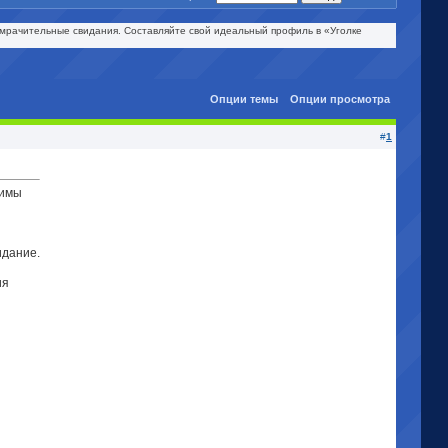
омрачительные свидания. Составляйте свой идеальный профиль в «Уголке
Опции темы
Опции просмотра
#
1
симы
идание.
ия