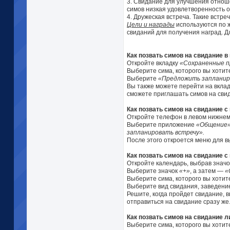
3. Свидание для улучшения отнош
симов низкая удовлетворенность
4. Дружеская встреча. Такие встр
Цели и награды
используются по 
свиданий для получения наград. Д
Как позвать симов на свидание 
Откройте вкладку
«Сохраненные 
Выберите сима, которого вы хотит
Выберите
«Предложить запланир
Вы также можете перейти на вкла
сможете приглашать симов на сви
Как позвать симов на свидание 
Откройте телефон в левом нижнем 
Выберите приложение
«Общение
запланировать встречу».
После этого откроется меню для в
Как позвать симов на свидание 
Откройте календарь, выбрав значо
Выберите значок
«+»
, а затем —
«
Выберите сима, которого вы хотит
Выберите вид свидания, заведение
Решите, когда пройдет свидание, 
отправиться на свидание сразу же
Как позвать симов на свидание л
Выберите сима, которого вы хотит