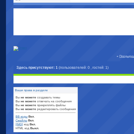
«
Предыдущ
Здесь присутствуют: 1
(пользователей: 0 , гостей: 1)
Ваши права в разделе
Вы
не можете
создавать темы
Вы
не можете
отвечать на сообщения
Вы
не можете
прикреплять файлы
Вы
не можете
редактировать сообщения
BB коды
Вкл.
Смайлы
Вкл.
[IMG]
код
Вкл.
HTML код
Выкл.