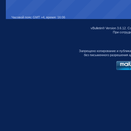
Часовой пояс GMT +4, время:
16:06
vBulletin® Version 3.6.12. C
При сотрудни
Запрещено копирование и публик
без письменного разрешения а