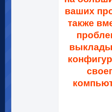
ваших пр
также вм
пробле
выклады
конфигу
свое
компьют