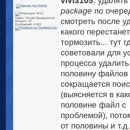
vivi3105
, удалять
package
по очере
Адрес: Логово бандерлогов
смотреть после у
Возраст: 57
Сообщений: 4,343
какого перестанет
тормозить... тут г
советовали для у
процесса удалить
половину файлов -
сокращается поис
(выясняется в как
половине файл с
проблемой), пото
от половины и т.д.