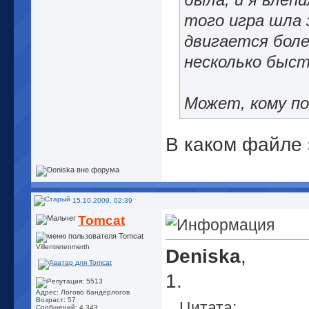
была, и я влепи
того игра шла 
двигается бол
несколько быст
Может, кому п
В каком файле 
15.10.2009, 02:39
Tomcat
Villentretenmerth
Deniska
,
1.
Адрес: Логово бандерлогов
Возраст: 57
Цитата:
Сообщений: 4,343