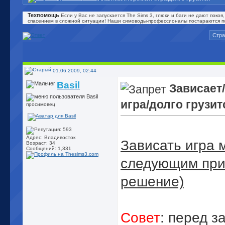
Техпомощь
Если у Вас не запускается The Sims 3, глюки и баги не дают поко
спасением в сложной ситуации! Наши симоводы-профессионалы постараются по
Стра
01.06.2009, 02:44
Basil
Зависает
игра/долго грузит
просимовец
Адрес: Владивосток
Зависать игра 
Возраст: 34
Сообщений: 1,331
следующим при
решение)
Совет
: перед з