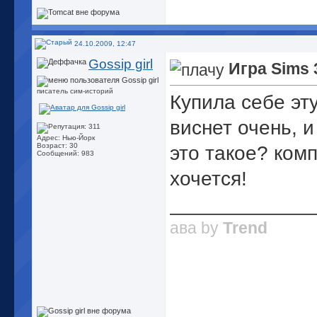
24.10.2009, 12:47
Gossip girl
Игра Sims 
писатель сим-историй
Купила себе эту
виснет очень, и
Адрес: Нью-Йорк
Возраст: 30
это такое? ком
Сообщений: 983
хочется!
_____________
ава by
Trend