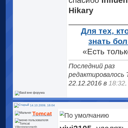
спасибо
Influe
Hikary
_____________
Для тех, кт
знать бо
«Есть тольк
истина – вс
Последний раз
бесконечна» (
редактировалось 
22.12.2016 в
18:32
.
14.10.2009, 16:04
Tomcat
Villentretenmerth