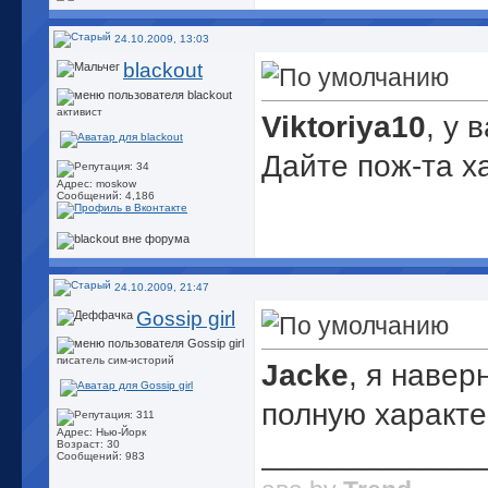
24.10.2009, 13:03
blackout
активист
Viktoriya10
, у 
Дайте пож-та х
Адрес: moskow
Сообщений: 4,186
24.10.2009, 21:47
Gossip girl
писатель сим-историй
Jacke
, я навер
полную характе
Адрес: Нью-Йорк
_____________
Возраст: 30
Сообщений: 983