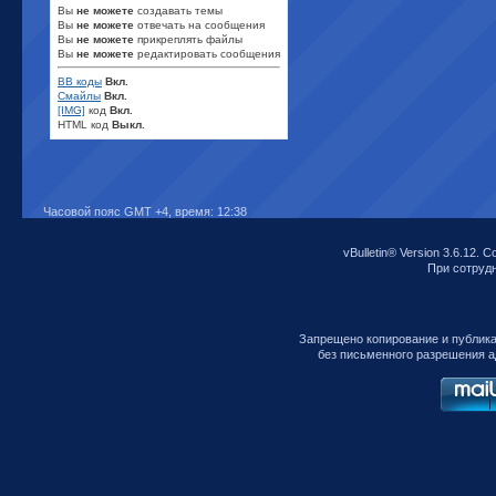
Вы
не можете
создавать темы
Вы
не можете
отвечать на сообщения
Вы
не можете
прикреплять файлы
Вы
не можете
редактировать сообщения
BB коды
Вкл.
Смайлы
Вкл.
[IMG]
код
Вкл.
HTML код
Выкл.
Часовой пояс GMT +4, время:
12:38
vBulletin® Version 3.6.12. C
При сотрудни
Запрещено копирование и публик
без письменного разрешения а