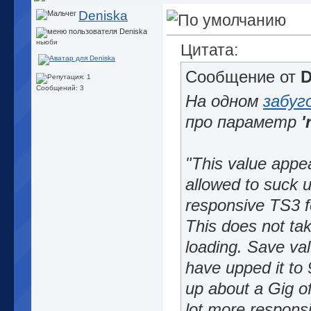
Deniska
ньюби
Цитата:
Сообщение от
D
Сообщений: 3
На одном
забуг
про параметр
'
"This value appe
allowed to suck u
responsive TS3 f
This does not ta
loading. Save val
have upped it t
up about a Gig o
lot more responsi