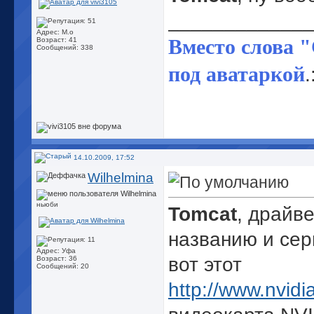
_____________
Адрес: М.о
Вместо слова 
Возраст: 41
Сообщений: 338
под аватаркой
.
14.10.2009, 17:52
Wilhelmina
ньюби
Tomcat
, драйве
названию и сер
Адрес: Уфа
вот этот
Возраст: 36
Сообщений: 20
http://www.nvidi