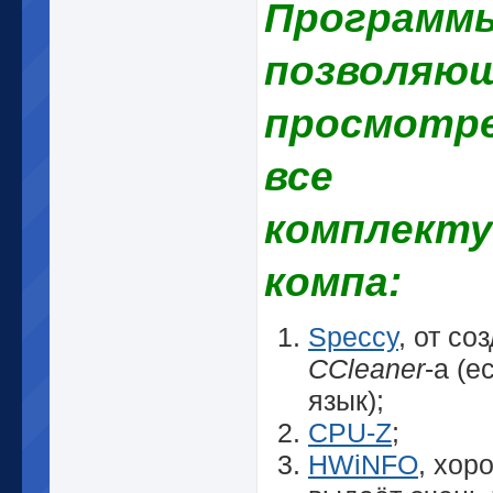
Программ
позволяю
просмотр
все
комплект
компа:
Speccy
, от со
CCleaner
-а (е
язык);
CPU-Z
;
HWiNFO
, хор