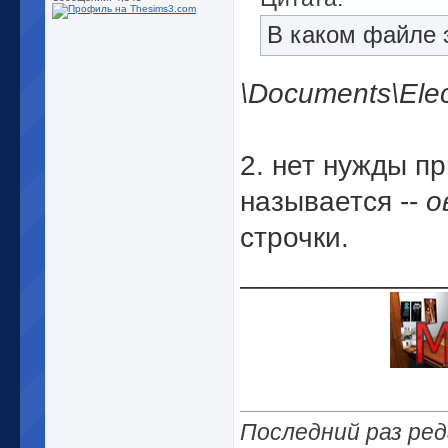
В каком файле 
\Documents\Elect
2. нет нужды п
называется --
о
строчки.
_____________
Последний раз ред