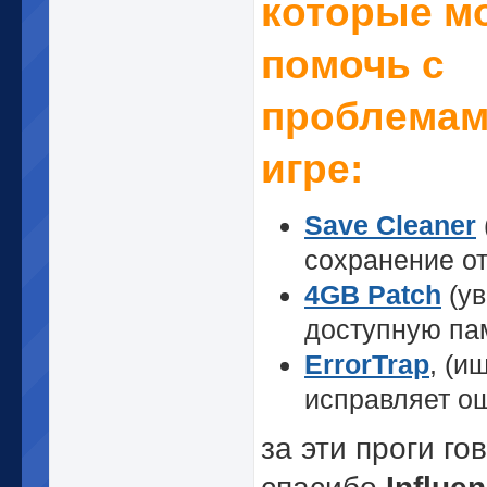
которые м
помочь с
проблемам
игре:
Save Cleaner
сохранение от
4GB Patch
(ув
доступную па
ErrorTrap
, (и
исправляет о
за эти проги го