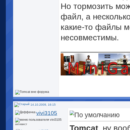
Но тормозить мож
файл, а несколько
какие-то файлы м
несовместимы.
______________
Палачи, диктаторы
потому что ис
14.10.2009, 16:15
vivi3105
а голодный
кисон
активист
Tomcat
, ну воо