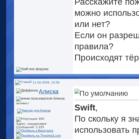
Расскажите пож
можно использо
или нет?
Если он разреш
правила?
Происходят тёрк
11.04.2009, 15:59
Алиска
активист
Swift
,
По скольку я з
Адрес: скандинавия
использовать 
Сообщений: 2,335