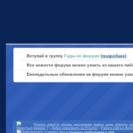
Вступай в группу
Гиды по форуму
(
подробнее
)
Все новости форума можно узнать из нашего паб
Еженедельные обновления на форуме можно узн
Prosims: новости, обзоры, дополнения, файлы, коды, объекты, 
форева ;)
>
Добро пожаловать на Prosims!
>
Работа сайта и фор
Чат и правила пребывания в нём