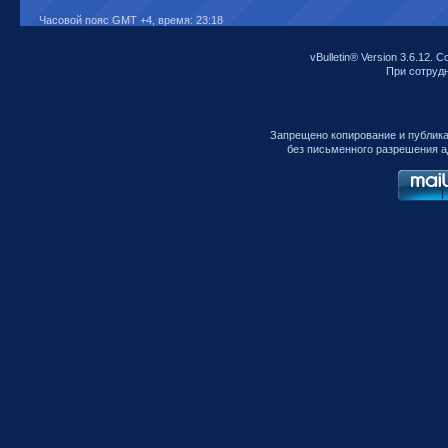
Часовой пояс GMT +4, время:
23:18
vBulletin® Version 3.6.12. C
При сотрудни
Запрещено копирование и публик
без письменного разрешения а