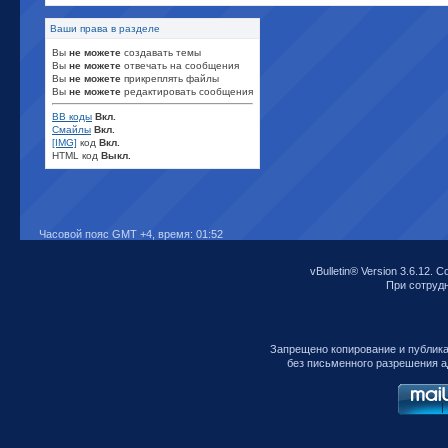
Ваши права в разделе
Вы
не можете
создавать темы
Вы
не можете
отвечать на сообщения
Вы
не можете
прикреплять файлы
Вы
не можете
редактировать сообщения
BB коды
Вкл.
Смайлы
Вкл.
[IMG]
код
Вкл.
HTML код
Выкл.
Часовой пояс GMT +4, время:
01:52
vBulletin® Version 3.6.12. C
При сотрудни
Запрещено копирование и публик
без письменного разрешения а