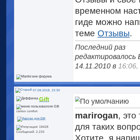
временном наст
гиде можно нап
теме
Отзывы
.
Последний раз
редактировалось B
14.11.2010 в
16:06
.
07.09.2018, 15:30
Gift
carrion comfort
marirogan
, это
для таких вопр
Сообщений: 2,233
Хотите, я напи