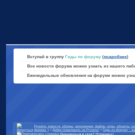
Вступай в группу
Гиды по форуму
(
подробнее
)
Все новости форума можно узнать из нашего паб
Еженедельные обновления на форуме можно узн
Prosims: новости, обзоры, дополнения, файлы, коды, объекты, 
форева ;)
>
Добро пожаловать на Prosims!
>
Гиды по форуму – в
Нуждаешься в гиде? Отпишись!