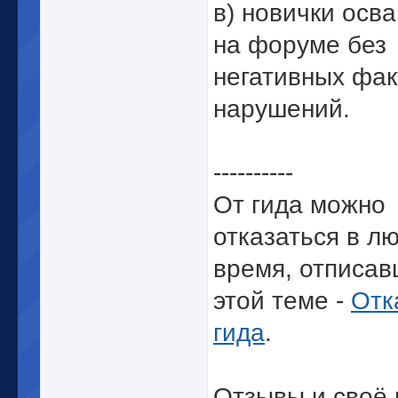
в) новички осв
на форуме без
негативных фак
нарушений.
----------
От гида можно
отказаться в л
время, отписав
этой теме -
Отк
гида
.
Отзывы и своё 