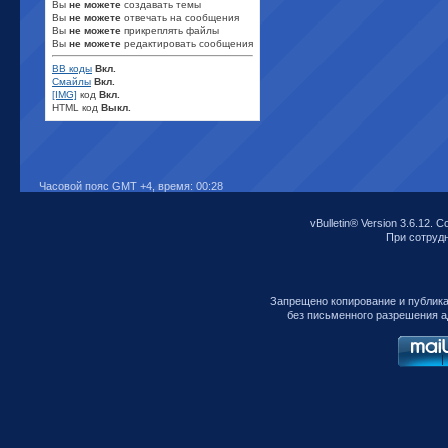
Вы
не можете
создавать темы
Вы
не можете
отвечать на сообщения
Вы
не можете
прикреплять файлы
Вы
не можете
редактировать сообщения
BB коды
Вкл.
Смайлы
Вкл.
[IMG]
код
Вкл.
HTML код
Выкл.
Часовой пояс GMT +4, время:
00:28
vBulletin® Version 3.6.12. C
При сотрудни
Запрещено копирование и публик
без письменного разрешения а