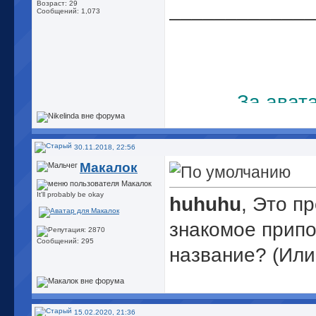
_____________
Возраст: 29
Сообщений: 1,073
За ават
30.11.2018, 22:56
Макалок
It'll probably be okay
huhuhu
, Это п
знакомое припо
Сообщений: 295
название? (Или
15.02.2020, 21:36