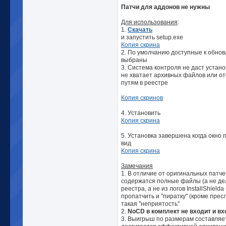
Патчи для аддонов не нужны
Для использования
:
1.
Скачать
и запустить setup.exe
Копия скрина
2. По умолчанию доступные к обно
выбраны
3. Система контроля не даст устан
не хватает архивных файлов или о
путям в реестре
Копия скринов
4. Установить
Копия скрина
5. Установка завершена когда окно
вид
Копия скрина
Замечания
1. В отличие от оригинальных патч
содержатся полные файлы (а не дел
реестра, а не из логов InstallShielda
пропатчить и "пиратку" (кроме прес
такая "неприятость"
2.
NoCD в комплект не входит и вх
3. Выигрыш по размерам составляе