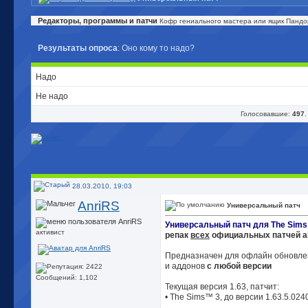
Редакторы, программы и патчи
Кофр гениального мастера или ящик Пандор
Результаты опроса
: Оно кому то надо?
Надо
Не надо
Голосовавшие:
497
.
28.03.2010, 19:03
AnriRS
Универсальный патч
Универсальный патч для The Sims 
активист
репак
всех
официальных патчей all
Предназначен для офлайн обновле
и аддонов
с любой версии
Сообщений: 1,102
Текущая версия 1.63, патчит:
• The Sims™ 3, до версии 1.63.5.024