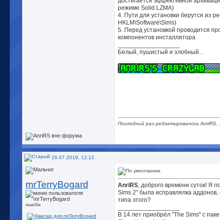
достигается эффективной архиваци
режиме Solid LZMA)
4. Пути для установки берутся из ре
HKLM\Software\Sims)
5. Перед установкой проводится пр
компонентов инсталлятора
__________________
Белый, пушистый и злобный...
Последний раз редактировалось AnriRS, 
26.07.2019, 12:12
mrTerryBogard
AnriRS
, доброго времени суток! Я п
Sims 2" была исправлялка аддонов, 
типа этого?
ньюби
__________________
В 14 лет приобрёл "The Sims" с па