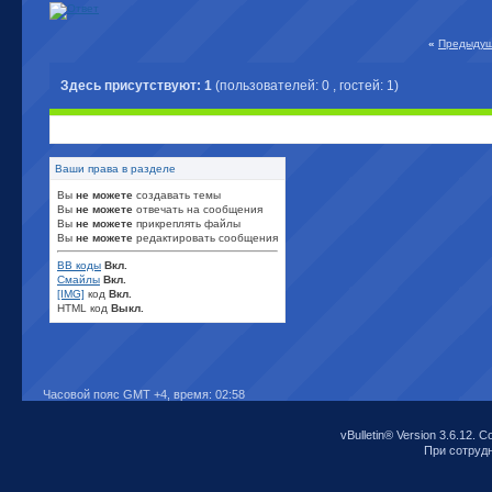
«
Предыдущ
Здесь присутствуют: 1
(пользователей: 0 , гостей: 1)
Ваши права в разделе
Вы
не можете
создавать темы
Вы
не можете
отвечать на сообщения
Вы
не можете
прикреплять файлы
Вы
не можете
редактировать сообщения
BB коды
Вкл.
Смайлы
Вкл.
[IMG]
код
Вкл.
HTML код
Выкл.
Часовой пояс GMT +4, время:
02:58
vBulletin® Version 3.6.12. C
При сотрудни