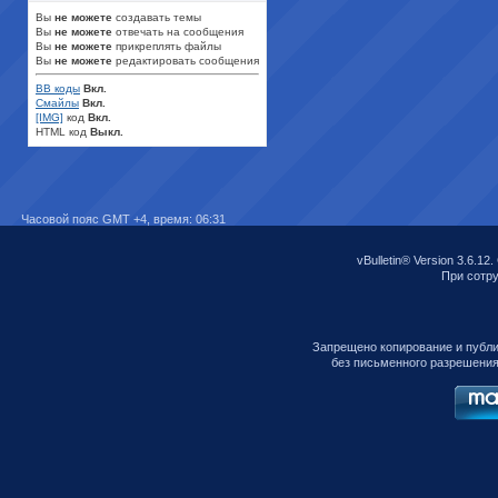
Вы
не можете
создавать темы
Вы
не можете
отвечать на сообщения
Вы
не можете
прикреплять файлы
Вы
не можете
редактировать сообщения
BB коды
Вкл.
Смайлы
Вкл.
[IMG]
код
Вкл.
HTML код
Выкл.
Часовой пояс GMT +4, время:
06:31
vBulletin® Version 3.6.12.
При сотруд
Запрещено копирование и публ
без письменного разрешения