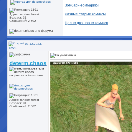
Зомбари-зомбарики
Разные старые комиксы
Адрес: random forest
Возраст: 31
Сообщений: 2,602
Целых два новых комикса
03.12.2023,
12:28
determ.chaos
no pierdas la tramontana
Адрес: random forest
Возраст: 31
Сообщений: 2,602