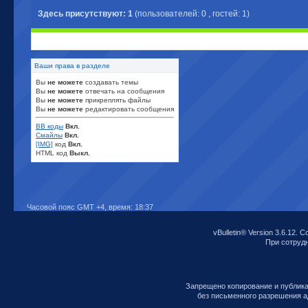
Здесь присутствуют: 1
(пользователей: 0 , гостей: 1)
Ваши права в разделе
Вы
не можете
создавать темы
Вы
не можете
отвечать на сообщения
Вы
не можете
прикреплять файлы
Вы
не можете
редактировать сообщения
BB коды
Вкл.
Смайлы
Вкл.
[IMG]
код
Вкл.
HTML код
Выкл.
Часовой пояс GMT +4, время:
18:37
vBulletin® Version 3.6.12. C
При сотрудни
Запрещено копирование и публик
без письменного разрешения а