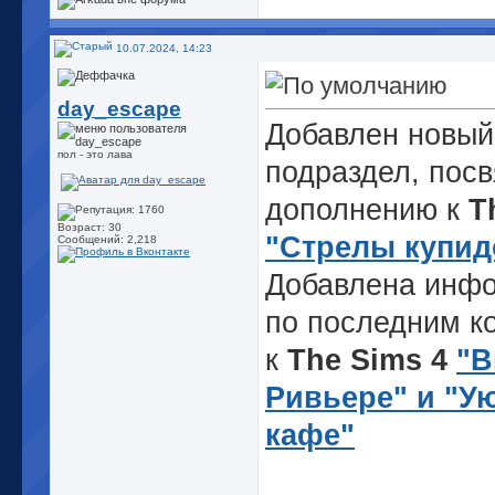
10.07.2024, 14:23
day_escape
Добавлен новый
пол - это лава
подраздел, пос
дополнению к
T
Возраст: 30
"Стрелы купид
Сообщений: 2,218
Добавлена инф
по последним к
к
The Sims 4
"В
Ривьере" и "У
кафе"