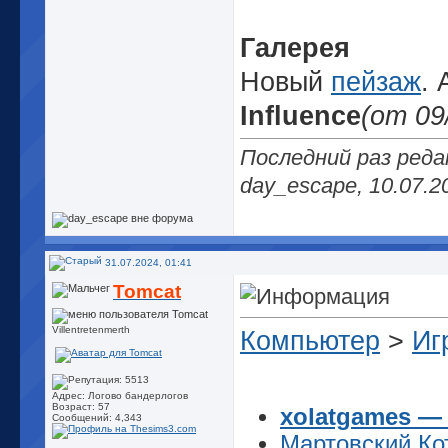
Галерея
Новый
пейзаж
. 
Influence
(от 09
Последний раз ред
day_escape, 10.07.2
31.07.2024, 01:41
Tomcat
Villentretenmerth
Компьютер
>
Иг
Адрес: Логово бандерлогов
Возраст: 57
xolatgames —
Сообщений: 4,343
Мартовский Ко