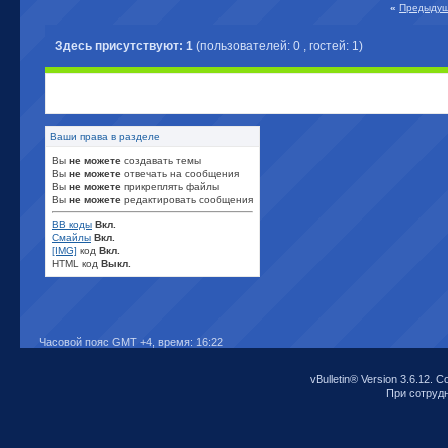
«
Предыдущ
Здесь присутствуют: 1
(пользователей: 0 , гостей: 1)
Ваши права в разделе
Вы
не можете
создавать темы
Вы
не можете
отвечать на сообщения
Вы
не можете
прикреплять файлы
Вы
не можете
редактировать сообщения
BB коды
Вкл.
Смайлы
Вкл.
[IMG]
код
Вкл.
HTML код
Выкл.
Часовой пояс GMT +4, время:
16:22
vBulletin® Version 3.6.12. C
При сотрудни