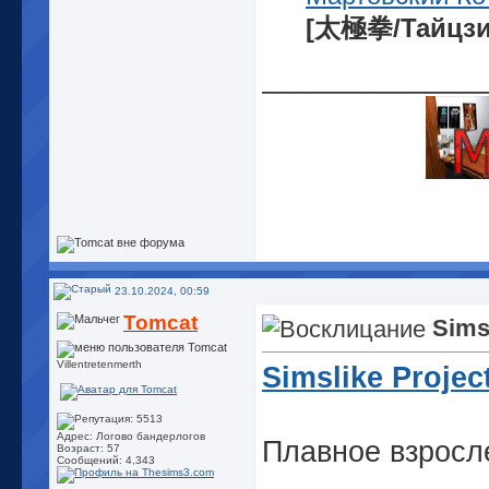
[太極拳/Тайцзи
_____________
23.10.2024, 00:59
Tomcat
Sims
Villentretenmerth
Simslike Projec
Адрес: Логово бандерлогов
Плавное взросл
Возраст: 57
Сообщений: 4,343