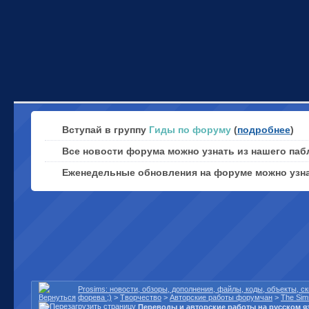
Вступай в группу
Гиды по форуму
(
подробнее
)
Все новости форума можно узнать из нашего паб
Еженедельные обновления на форуме можно узн
Prosims: новости, обзоры, дополнения, файлы, коды, объекты, 
форева ;)
>
Творчество
>
Авторские работы форумчан
>
The Sim
Переводы и авторские работы на русском я