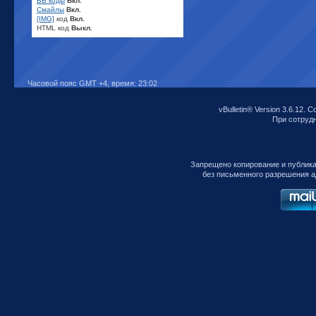
BB коды
Вкл.
Смайлы
Вкл.
[IMG]
код
Вкл.
HTML код
Выкл.
Часовой пояс GMT +4, время:
23:02
vBulletin® Version 3.6.12. C
При сотрудни
Запрещено копирование и публик
без письменного разрешения а